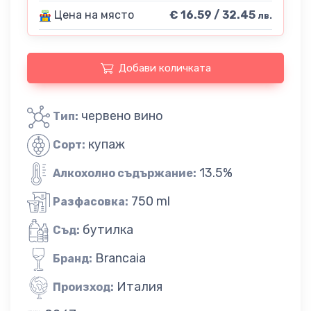
Цена на място
€ 16.59 / 32.45
лв.
Добави количката
червено вино
Тип:
купаж
Сорт:
13.5%
Алкохолно съдържание:
750 ml
Разфасовка:
бутилка
Съд:
Brancaia
Бранд:
Италия
Произход: