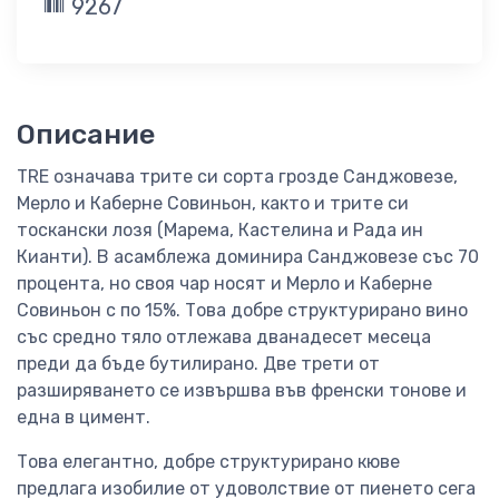
9267
Описание
TRE означава трите си сорта грозде Санджовезе,
Мерло и Каберне Совиньон, както и трите си
тоскански лозя (Марема, Кастелина и Рада ин
Кианти). В асамблежа доминира Санджовезе със 70
процента, но своя чар носят и Мерло и Каберне
Совиньон с по 15%. Това добре структурирано вино
със средно тяло отлежава дванадесет месеца
преди да бъде бутилирано. Две трети от
разширяването се извършва във френски тонове и
една в цимент.
Това елегантно, добре структурирано кюве
предлага изобилие от удоволствие от пиенето сега