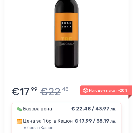
€17
€22
99
48
Изгоден пакет -20%
Базова цена
€ 22.48 / 43.97
лв.
Цена за 1 бр. в Кашон
€ 17.99 / 35.19
лв.
6 броя в Кашон