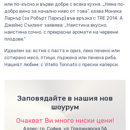
или по-късно и върви добре с всяка кухня. „Няма по-
добро вино за начално ниво от това“, казва Моника
Ларнър (за Робърт Паркър) във връзка с TRE 2014. А
Джеймс Съклинг заявява: „Наистина вкусно,
наистина сочно, с прекрасни аромати на червени
плодове.“
Идеален за: ястия с паста и ориз, леко печено или
сотирано месо, птици, пържена или печена риба.
Нашият любим: с Vitello Tonnato с пресни каперси.
Заповядайте в нашия нов
шоурум
Очакват Ви много ниски цени!
Адрес: гр. София, ул. Градинарска 5А