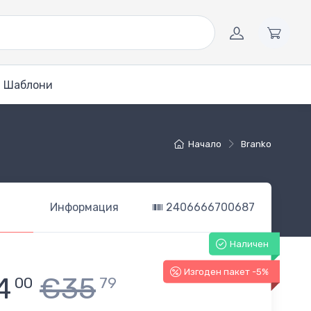
Шаблони
Начало
Branko
Информация
2406666700687
Наличен
Изгоден пакет -5%
4
€35
00
79