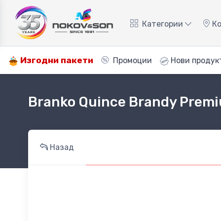
Категории
Ко
Изгодни пакети
Промоции
Нови продук
Branko Quince Brandy Prem
Назад