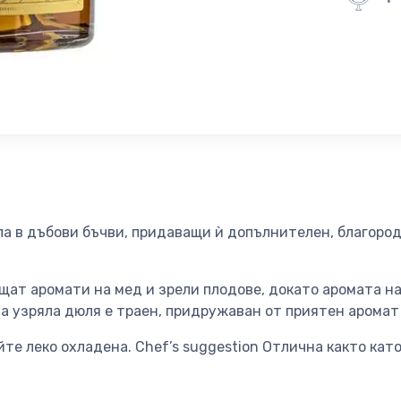
а в дъбови бъчви, придаващи ѝ допълнителен, благород
щат аромати на мед и зрели плодове, докато аромата н
а узряла дюля е траен, придружаван от приятен аромат
 леко охладена. Chef’s suggestion Отлична както като 