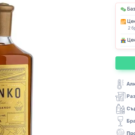
Баз
Цен
2 б
Цен
Ал
Ра
Съ
Бр
Пр