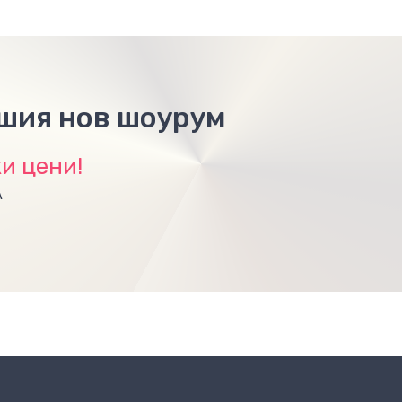
ашия нов шоурум
и цени!
А