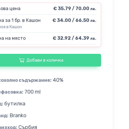
ова цена
€ 35.79 / 70.00
лв.
а за 1 бр. в Кашон
€ 34.00 / 66.50
лв.
роя в Кашон
а на място
€ 32.92 / 64.39
лв.
Добави в количка
40%
кохолно съдържание:
700 ml
зфасовка:
бутилка
д:
Branko
анд:
Сърбия
оизход: