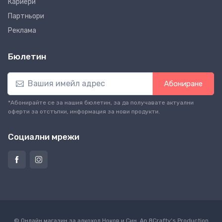
Кариери
Партньори
Реклама
Бюлетин
Абониране
*Абонирайте се за нашия бюлетин, за да получавате актуални
оферти за отстъпки, информация за нови продукти.
Социални мрежи
© Онлайн магазин за алкохол Ноков и Син. An
8Crafty
's Production