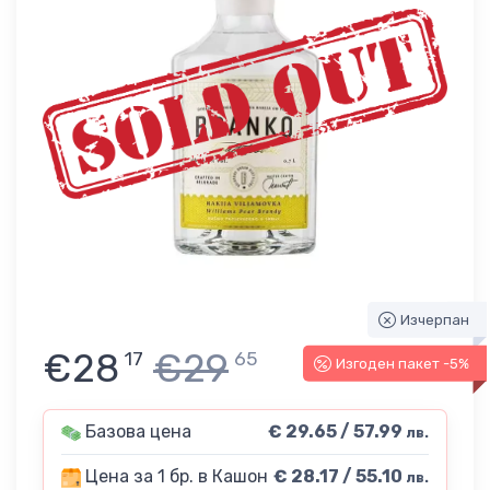
Изчерпан
€28
€29
17
65
Изгоден пакет -5%
Базова цена
€ 29.65 / 57.99
лв.
Цена за 1 бр. в Кашон
€ 28.17 / 55.10
лв.