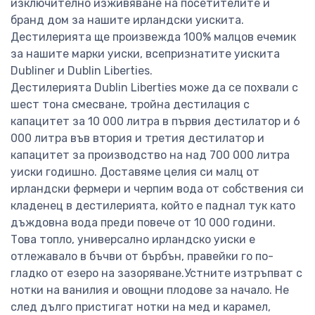
изключително изживяване на посетителите и
бранд дом за нашите ирландски уискита.
Дестилерията ще произвежда 100% малцов ечемик
за нашите марки уиски, всепризнатите уискита
Dubliner и Dublin Liberties.
Дестилерията Dublin Liberties може да се похвали с
шест тона смесване, тройна дестилация с
капацитет за 10 000 литра в първия дестилатор и 6
000 литра във втория и третия дестилатор и
капацитет за производство на над 700 000 литра
уиски годишно. Доставяме целия си малц от
ирландски фермери и черпим вода от собствения си
кладенец в дестилерията, който е паднал тук като
дъждовна вода преди повече от 10 000 години.
Това топло, универсално ирландско уиски е
отлежавало в бъчви от бърбън, правейки го по-
гладко от езеро на зазоряване.Устните изтръпват с
нотки на ванилия и овощни плодове за начало. Не
след дълго пристигат нотки на мед и карамел,