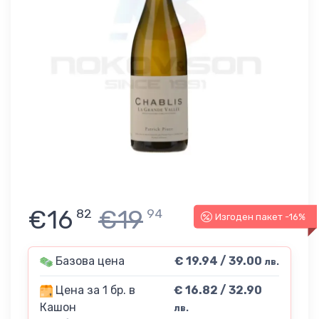
€16
€19
82
94
Изгоден пакет -16%
Базова цена
€ 19.94 / 39.00
лв.
Цена за 1 бр. в
€ 16.82 / 32.90
Кашон
лв.