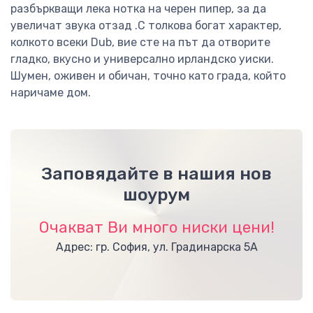
разбъркващи лека нотка на черен пипер, за да
увеличат звука отзад .С толкова богат характер,
колкото всеки Dub, вие сте на път да отворите
гладко, вкусно и универсално ирландско уиски.
Шумен, оживен и обичан, точно като града, който
наричаме дом.
Заповядайте в нашия нов
шоурум
Очакват Ви много ниски цени!
Адрес: гр. София, ул. Градинарска 5А