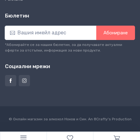
Бюлетин
Абониране
*Абонирайте се за нашия бюлетин, за да получавате актуални
оферти за отстъпки, информация за нови продукти.
Социални мрежи
© Онлайн магазин за алкохол Ноков и Син. An
8Crafty
's Production