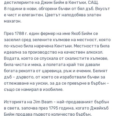
дестилериите на Джим Бийм в Кентъки, САЩ.
8 години в нови, обгорени бъчви от бял дъб. Вкусът
е чист и елегантен. Цветът наподобява златен
махагон.
През 1788 г. един фермер на име Якоб Бийм се
заселил сред зелените хълмове на местност, която
по-късно била наречена Кентъки. Местността била
идеална за производство на качествен алкохол.
Водата, която се спускала от скалистите хълмове,
била чиста и мека, а полетата край тях давали
богата реколта от царевица, ръж и ечемик. Белият
дъб – дървото, от което се изработвали бъчви за
отлежаване на уиски, за да се превърне в бърбън –
също се намирал в изобилие.
Историята на Jim Beam - най-продаваният бърбън
в света, започва през 1795 година, когато Джейкъб
Бийм продава първото количество бърбън,