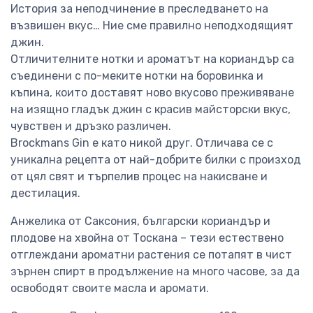
История за неподчинение в преследването на
възвишен вкус… Ние сме правилно неподходящият
джин.
Отличителните нотки и ароматът на кориандър са
съединени с по-меките нотки на боровинка и
къпина, които доставят ново вкусово преживяване
на изящно гладък джин с красив майсторски вкус,
чувствен и дръзко различен.
Brockmans Gin е като никой друг. Отличава се с
уникална рецепта от най-добрите билки с произход
от цял ​​свят и търпелив процес на накисване и
дестилация.
Анжелика от Саксония, български кориандър и
плодове на хвойна от Тоскана – тези естествено
отглеждани ароматни растения се потапят в чист
зърнен спирт в продължение на много часове, за да
освободят своите масла и аромати.