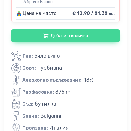
6 броя в Кашон
Цена на място
€ 10.90 / 21.32
лв.
Добави в количка
бяло вино
Тип:
Турбиана
Сорт:
13%
Алкохолно съдържание:
375 ml
Разфасовка:
бутилка
Съд:
Bulgarini
Бранд:
Италия
Произход: