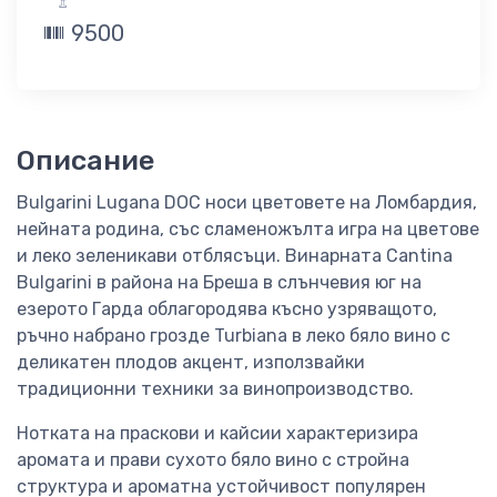
9500
Описание
Bulgarini Lugana DOC носи цветовете на Ломбардия,
нейната родина, със сламеножълта игра на цветове
и леко зеленикави отблясъци. Винарната Cantina
Bulgarini в района на Бреша в слънчевия юг на
езерото Гарда облагородява късно узряващото,
ръчно набрано грозде Turbiana в леко бяло вино с
деликатен плодов акцент, използвайки
традиционни техники за винопроизводство.
Нотката на праскови и кайсии характеризира
аромата и прави сухото бяло вино с стройна
структура и ароматна устойчивост популярен