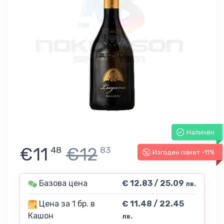
Наличен
€11
€12
48
83
Изгоден пакет -11%
Базова цена
€ 12.83 / 25.09
лв.
Цена за 1 бр. в
€ 11.48 / 22.45
Кашон
лв.