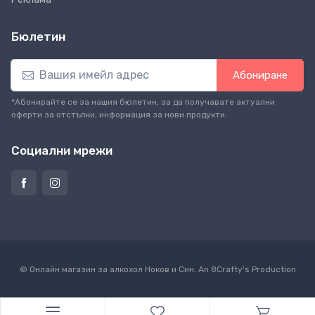
Бюлетин
Абониране
*Абонирайте се за нашия бюлетин, за да получавате актуални
оферти за отстъпки, информация за нови продукти.
Социални мрежи
© Онлайн магазин за алкохол Ноков и Син. An
8Crafty
's Production