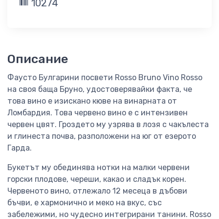
10274
Описание
Фаусто Булгарини посвети Rosso Bruno Vino Rosso
на своя баща Бруно, удостоверявайки факта, че
това вино е изискано кюве на винарната от
Ломбардия. Това червено вино е с интензивен
червен цвят. Гроздето му узрява в лозя с чакълеста
и глинеста почва, разположени на юг от езерото
Гарда.
Букетът му обединява нотки на малки червени
горски плодове, череши, какао и сладък корен.
Червеното вино, отлежало 12 месеца в дъбови
бъчви, е хармонично и меко на вкус, със
забележими, но чудесно интегрирани танини. Rosso