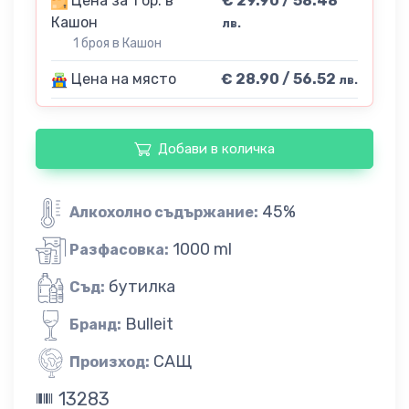
Цена за 1 бр. в
€ 29.90 / 58.48
Кашон
лв.
1 броя в Кашон
Цена на място
€ 28.90 / 56.52
лв.
Добави в количка
45%
Алкохолно съдържание:
1000 ml
Разфасовка:
бутилка
Съд:
Bulleit
Бранд:
САЩ
Произход:
13283