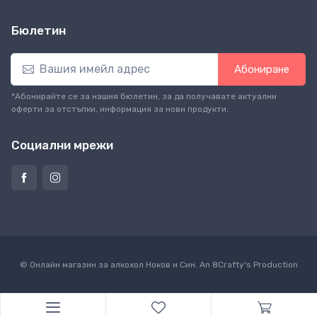
Бюлетин
Абониране
*Абонирайте се за нашия бюлетин, за да получавате актуални
оферти за отстъпки, информация за нови продукти.
Социални мрежи
© Онлайн магазин за алкохол Ноков и Син. An
8Crafty
's Production