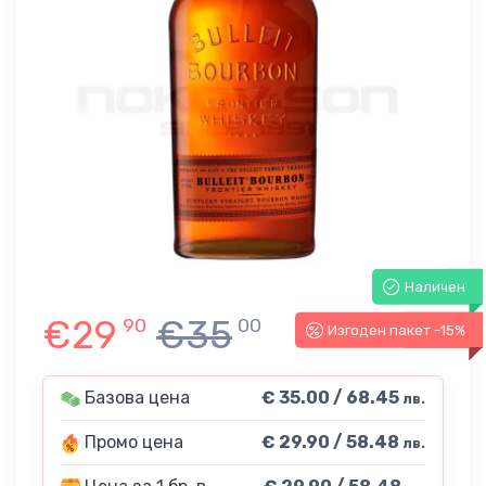
Наличен
€29
€35
90
00
Изгоден пакет -15%
-15%
Базова цена
€ 35.00 / 68.45
лв.
Промо цена
€ 29.90 / 58.48
лв.