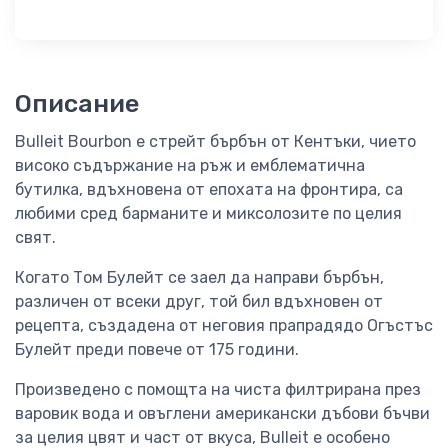
Описание
Bulleit Bourbon е стрейт бърбън от Кентъки, чието
високо съдържание на ръж и емблематична
бутилка, вдъхновена от епохата на фронтира, са
любими сред барманите и миксолозите по целия
свят.
Когато Том Булейт се заел да направи бърбън,
различен от всеки друг, той бил вдъхновен от
рецепта, създадена от неговия прапрадядо Огъстъс
Булейт преди повече от 175 години.
Произведено с помощта на чиста филтрирана през
варовик вода и овъглени американски дъбови бъчви
за целия цвят и част от вкуса, Bulleit е особено