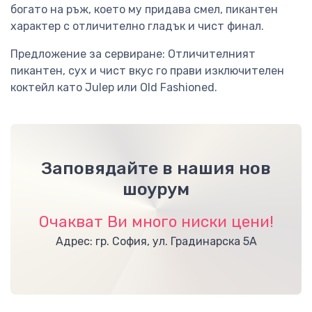
богато на ръж, което му придава смел, пикантен
характер с отличително гладък и чист финал.
Предложение за сервиране: Отличителният
пикантен, сух и чист вкус го прави изключителен
коктейл като Julep или Old Fashioned.
Заповядайте в нашия нов
шоурум
Очакват Ви много ниски цени!
Адрес: гр. София, ул. Градинарска 5А