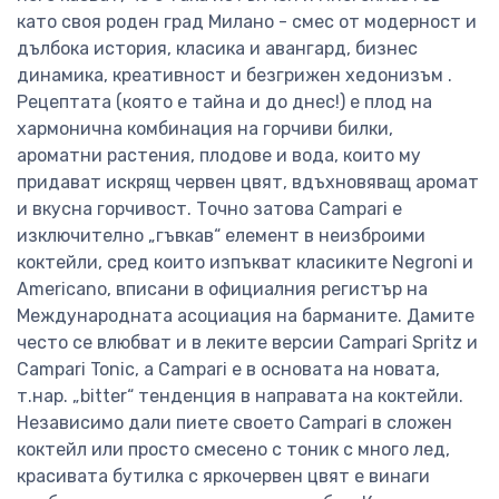
като своя роден град Милано - смес от модерност и
дълбока история, класика и авангард, бизнес
динамика, креативност и безгрижен хедонизъм .
Рецептата (която е тайна и до днес!) е плод на
хармонична комбинация на горчиви билки,
ароматни растения, плодове и вода, които му
придават искрящ червен цвят, вдъхновяващ аромат
и вкусна горчивост. Точно затова Campari е
изключително „гъвкав“ елемент в неизброими
коктейли, сред които изпъкват класиките Negroni и
Americano, вписани в официалния регистър на
Международната асоциация на барманите. Дамите
често се влюбват и в леките версии Campari Spritz и
Campari Tonic, а Campari e в основата на новата,
т.нар. „bitter“ тенденция в направата на коктейли.
Независимо дали пиете своето Campari в сложен
коктейл или просто смесено с тоник с много лед,
красивата бутилка с яркочервен цвят е винаги