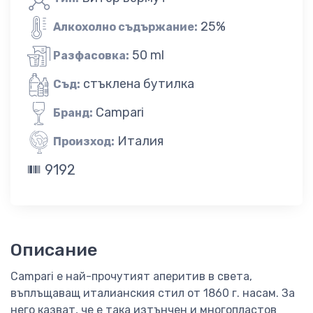
25%
Алкохолно съдържание:
50 ml
Разфасовка:
стъклена бутилка
Съд:
Campari
Бранд:
Италия
Произход:
9192
Описание
Campari e най-прочутият аперитив в света,
въплъщаващ италианския стил от 1860 г. насам. За
него казват, че е така изтънчен и многопластов