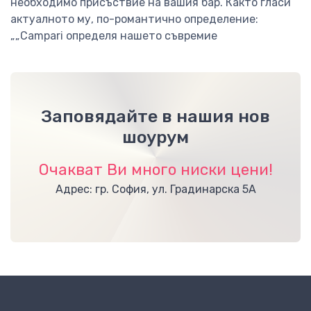
необходимо присъствие на вашия бар. Както гласи
актуалното му, по-романтично определение:
„„Campari определя нашето съвремие
Заповядайте в нашия нов
шоурум
Очакват Ви много ниски цени!
Адрес: гр. София, ул. Градинарска 5А