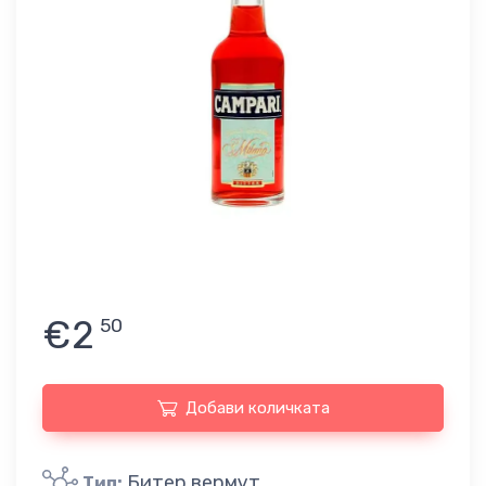
€2
50
Добави количката
Битер вермут
Тип: