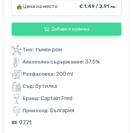
Цена на място
€ 1.49 / 2.91
лв.
Добави в количка
тъмен ром
Тип:
37.5%
Алкохолно съдържание:
200 ml
Разфасовка:
бутилка
Съд:
Captain Fred
Бранд:
България
Произход:
9771