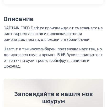
Описание
CAPTAIN FRED Dark се произвежда от смесването на
чист зърнен алкохол и висококачествени
ромови дестилати, отлежали в дъбови бъчви.
Цветът е тъмнокехлибарен, притежава наситен, но
деликатесен вкус и аромат. В бВ букета присъстват
оттенък на сухи треви, грейпфрут, ванилия и
шоколад.
Заповядайте в нашия нов
шоурум