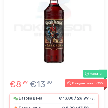
Наличен
€8
€13
99
80
Изгоден пакет -35%
-35%
Базова цена
€ 13.80 / 26.99
лв.