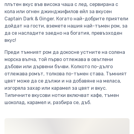
плътен вкус във висока чаша с лед, сервирана с
кола или огнен джинджифилов ейл за вкусен
Captain Dark & Ginger. Когато най-добрите приятели
дойдат на гости, вземете нашия най-тъмен ром, за
да се насладите заедно на богатия, превъзходен
вкус!
Преди тъмният ром да докосне устните на солена
морска вълча, той първо отлежава в овъглени
дъбови или дървени бъчви. Колкото по-дълго
отлежава ромът, толкова по-тъмен става. Тъмният
цвят може да се дължи и на добавяне на меласа,
изгоряла захар или карамел за цвят и вкус.
Типичните вкусови нотки включват кафе, тъмен
шоколад, карамел и, разбира се, дъб.