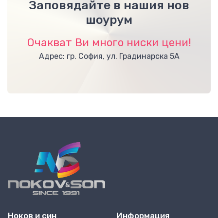
Заповядайте в нашия нов
шоурум
Очакват Ви много ниски цени!
Адрес: гр. София, ул. Градинарска 5А
Ноков и син
Информация