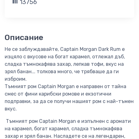
13756
Описание
Не се заблуждавайте, Captain Morgan Dark Rum е
изцяло с вкусове на богат карамел, отлежал дъб,
сладка тъмнокафява захар, лепкав тофи, вкус на
зрял банан... толкова много, че трябваше да ги
изброим.
Тъмният ром Captain Morgan е направен от тайна
смес от фини карибски ромове и екзотични
подправки, за да се получи нашият ром с най-тъмен
вкус.
Тъмният ром Captain Morgan е изпълнен с аромати
на карамел, богат карамел, сладка тъмнокафява
захар и зрял банан. Насладете се на легендарен,