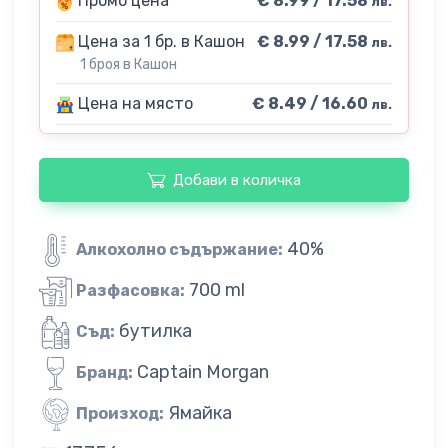
Промо цена
€ 8.99 / 17.58
лв.
Цена за 1 бр. в Кашон
€ 8.99 / 17.58
лв.
1 броя в Кашон
Цена на място
€ 8.49 / 16.60
лв.
Добави в количка
40%
Алкохолно съдържание:
700 ml
Разфасовка:
бутилка
Съд:
Captain Morgan
Бранд:
Ямайка
Произход: