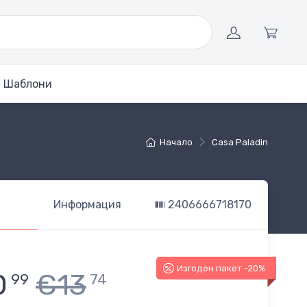
Шаблони
Начало
Casa Paladin
Информация
2406666718170
Изгоден пакет -20%
0
€13
99
74