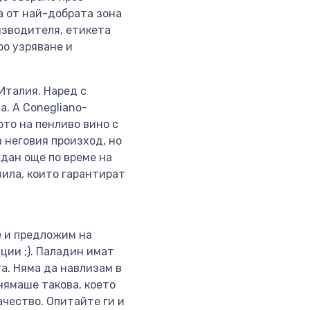
а от най-добрата зона
изводителя, етикета
ро узряване и
Италия. Наред с
а. А Conegliano-
ото на пенливо вино с
 неговия произход, но
ждан още по време на
вила, които гарантират
е и предложим на
ции ;). Паладин имат
а. Няма да навлизам в
нямаше такова, което
качество. Опитайте ги и