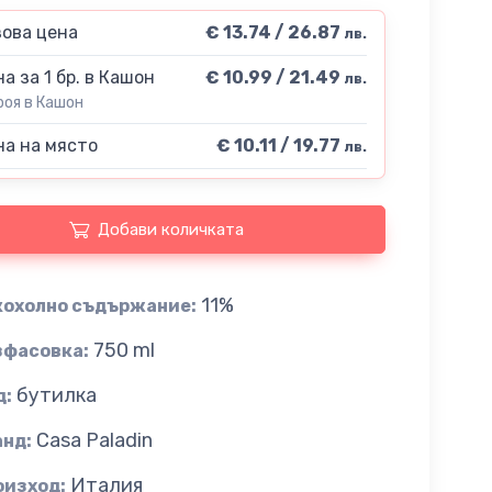
ова цена
€ 13.74 / 26.87
лв.
а за 1 бр. в Кашон
€ 10.99 / 21.49
лв.
роя в Кашон
а на място
€ 10.11 / 19.77
лв.
Добави количката
11%
кохолно съдържание:
750 ml
зфасовка:
бутилка
д:
Casa Paladin
анд:
Италия
оизход: