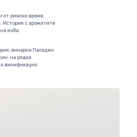
 от римско време.
n. История с ароматите
на изба.
ория, винарна Паладин
син, на рядка
на винификация.