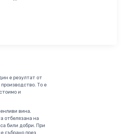
дин е резултат от
 производство. То е
устоимо и
енливи вина.
та отбелязана на
са били добри. При
де събрано през