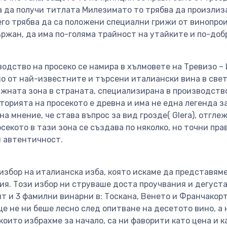
а да получи титлата Милезимато то трябва да произлиз
его трябва да са положени специални грижи от винопро
ржан, да има по-голяма трайност на утайките и по-доб
одство на просеко се намира в хълмовете на Тревизо – 
дно от най-известните и търсени италиански вина в свет
ажната зона в страната, специализирана в производств
торията на просекото е древна и има не една легенда за
на мнение, че става въпрос за вид грозде( Glerа), отгле
секото в тази зона се създава по няколко, но точни пра
и автентичност.
 избор на италианска изба, която искаме да представям
ия. Този избор ни струваше доста проучвания и дегуста
т и 3 фамилни винарни в: Тоскана, Венето и Франчакорт
е не ни беше лесно след опитване на десетото вино, а 
 които избрахме за начало, са ни фаворити като цена и 