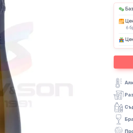
Баз
Цен
6 б
Цен
Ал
Ра
Съ
Бр
Пр