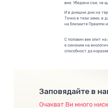
вие. Убедена съм, че щ
И в днешни дни на тер
Точно в тези земи, в 
на близките Преалпи и
С половин век опит на
е синоним на енологич
способност да изразяв
Заповядайте в н
Очакват Ви много ниск