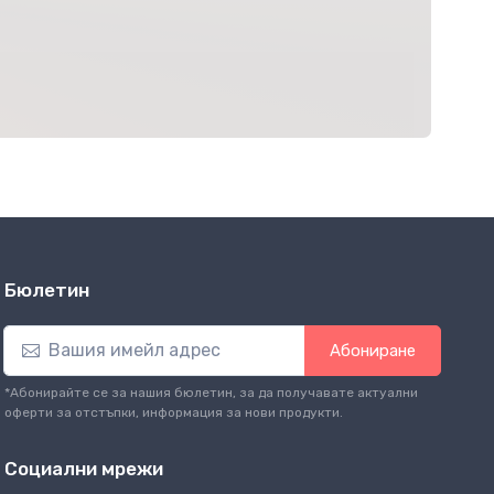
Бюлетин
Абониране
*Абонирайте се за нашия бюлетин, за да получавате актуални
оферти за отстъпки, информация за нови продукти.
Социални мрежи