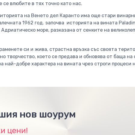
е се влюбите в тях точно като нас.
иторията на Венето дел Каранто има още стари винарни
далечната 1962 год. започва историята на вината Paladi
 Адриатическо море, разказана от сенките на великолеп
 раменете си и жива, страстна връзка със своята терит
но творчество, което се предава и обновява от баща на 
а най-добре характера на вината чрез строги процеси 
ашия нов шоурум
и цени!