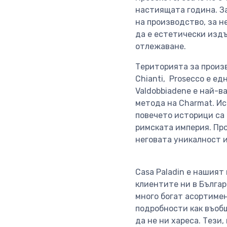
настиящата година. З
на производство, за н
да е естетически издъ
отлежаване.
Територията за произв
Chianti, Proseсco е е
Valdobbiadene е най-в
метода на Charmat. Ис
повечето историци са 
римската империя. Про
неговата уникалност 
Casa Paladin е нашият
клиентите ни в Българ
много богат асортимен
подробности как въобщ
да не ни хареса. Тези,