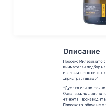
Описание
Просеко Милезимато с
внимателен подбор на 
изключително пивко, 
,,пристрастяващо''.
*Думата или по-точно
Означава, че даденото
етикета. Производител
Просекото, обаче не е