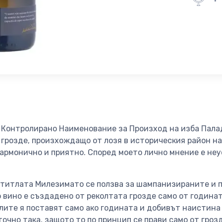
 Контролирано Наименование за Произход на изба Пала
грозде, произхождащо от лозя в историческия район на
хармонично и приятно. Според моето лично мнение е не
 титлата Милезимато се ползва за шампанизираните и п
 вино е създадено от реколтата грозде само от година
ите я поставят само ако годината и добивът наистина 
 точно така, защото то по принцип се прави само от гроз