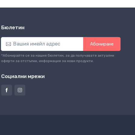
Бюлетин
Абониране
*Абонирайте се за нашия бюлетин, за да получавате актуални
оферти за отстъпки, информация за нови продукти.
Социални мрежи