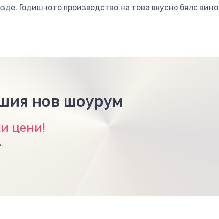
озде. Годишното производство на това вкусно бяло вино 
ашия нов шоурум
и цени!
А