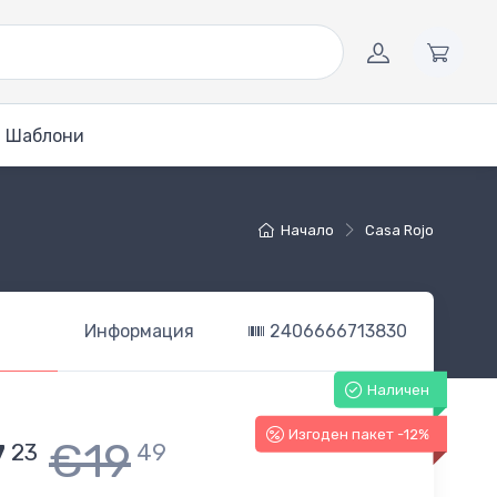
Шаблони
Начало
Casa Rojo
Информация
2406666713830
Наличен
Изгоден пакет -12%
7
€19
23
49