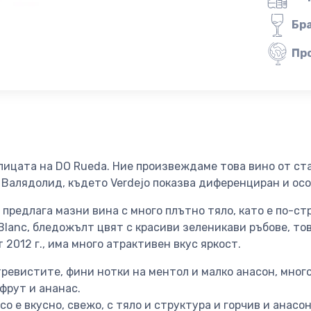
Бр
Пр
алицата на DO Rueda. Ние произвеждаме това вино от ст
 Валядолид, където Verdejo показва диференциран и ос
о предлага мазни вина с много плътно тяло, като е по-с
Blanc, бледожълт цвят с красиви зеленикави ръбове, тов
 2012 г., има много атрактивен вкус яркост.
тревистите, фини нотки на ментол и малко анасон, мно
пфрут и ананас.
irco е вкусно, свежо, с тяло и структура и горчив и анасо