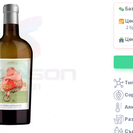
Баз
Цен
2 б
Цен
Тип
Со
Ал
Ра
Съ