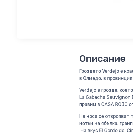
Описание
Гроздето Verdejo е кр
в Олмедо, в провинция
Verdejo е грозде, коет
La Gabacha Sauvignon 
правим в CASA ROJO от
На носа се открояват 
нотки на ябълка, грей
На вкус El Gordo del C