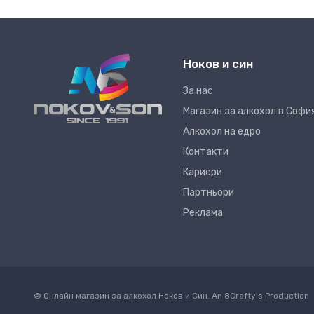
Ноков и син
За нас
Магазин за алкохол в Софи
Алкохол на едро
Контакти
Кариери
Партньори
Реклама
© Онлайн магазин за алкохол Ноков и Син. An
8Crafty
's Production