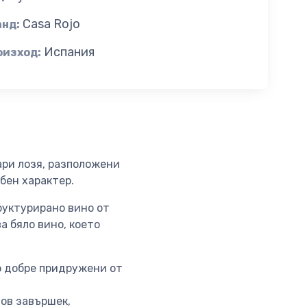
Casa Rojo
анд:
Испания
оизход:
ари лозя, разположени
обен характер.
труктурирано вино от
а бяло вино, което
го добре придружени от
нов завършек,