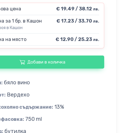
ова цена
€ 19.49 / 38.12
лв.
а за 1 бр. в Кашон
€ 17.23 / 33.70
лв.
роя в Кашон
а на място
€ 12.90 / 25.23
лв.
Добави в количка
бяло вино
:
Вердехо
рт:
13%
кохолно съдържание:
750 ml
зфасовка:
бутилка
д: