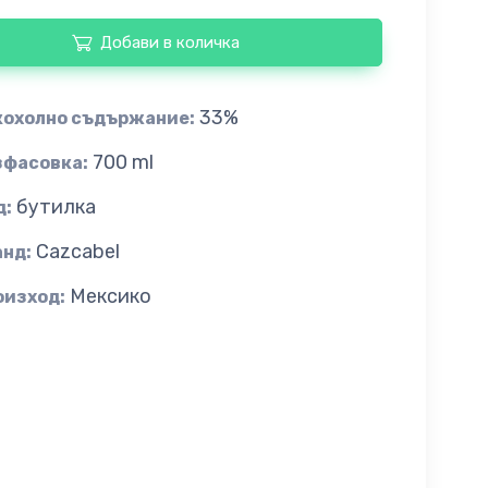
Добави в количка
33%
кохолно съдържание:
700 ml
зфасовка:
бутилка
д:
Cazcabel
анд:
Мексико
оизход: