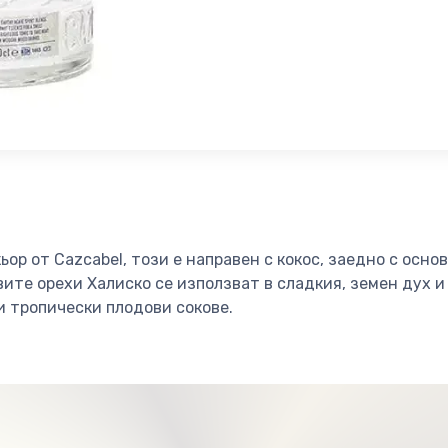
ьор от Cazcabel, този е направен с кокос, заедно с осно
овите орехи Халиско се използват в сладкия, земен дух и
и тропически плодови сокове.