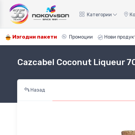
Категории
Ко
Изгодни пакети
Промоции
Нови продук
Cazcabel Coconut Liqueur 7
Назад