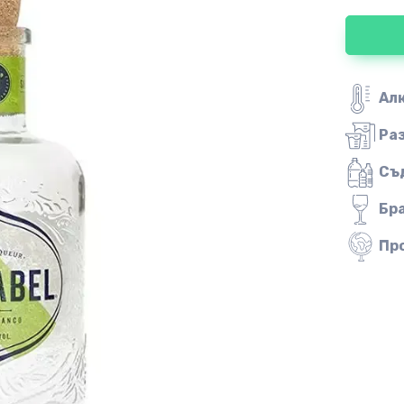
Ал
Ра
Съ
Бр
Пр