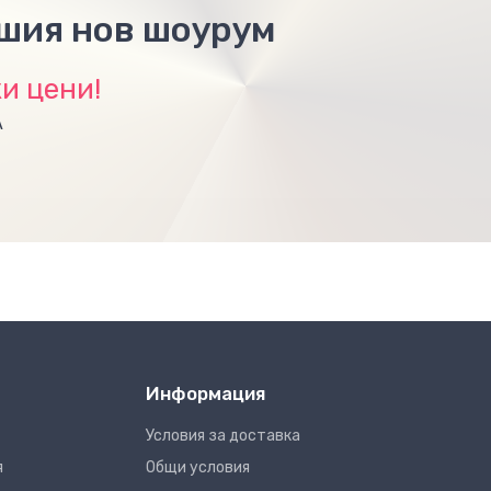
ашия нов шоурум
и цени!
А
Информация
Условия за доставка
я
Общи условия