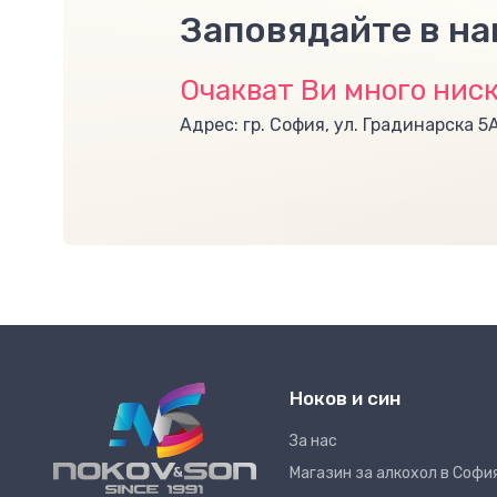
Заповядайте в н
Очакват Ви много ниск
Адрес: гр. София, ул. Градинарска 5
Ноков и син
За нас
Магазин за алкохол в Софи