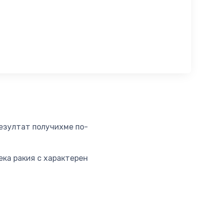
езултат получихме по-
ка ракия с характерен