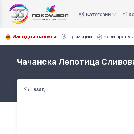
Категории
Ко
Изгодни пакети
Промоции
Нови продук
Чачанска Лепотица Сливов
Назад