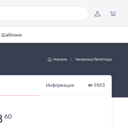
Шаблони
Начало
Чачанска Лепотица
Информация
9893
8
60