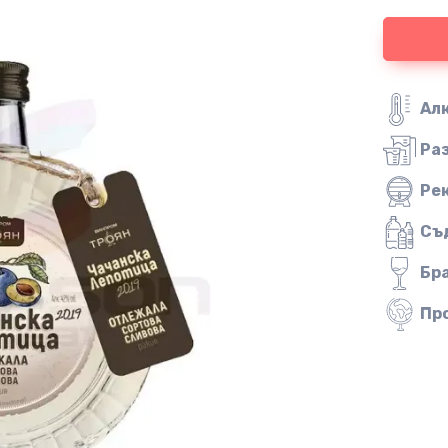
Ал
Ра
Ре
Съ
Бр
Пр