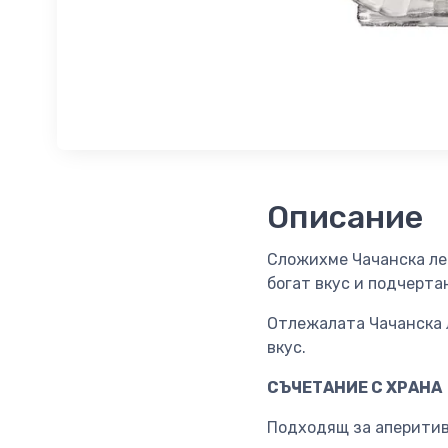
Описание
Сложихме Чачанска леп
богат вкус и подчерта
Отлежалата Чачанска л
вкус.
СЪЧЕТАНИЕ С ХРАНА
Подходящ за аперитив