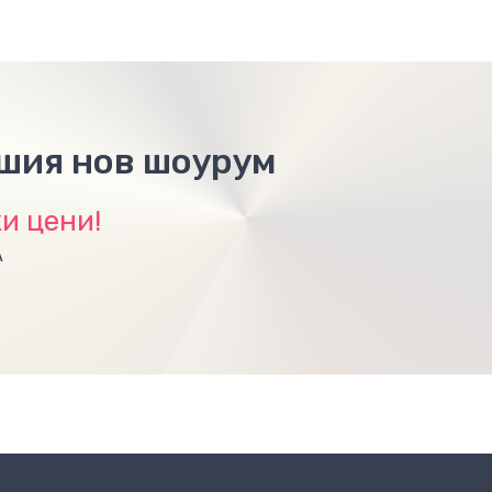
ашия нов шоурум
и цени!
А