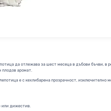
отица да отлежава за шест месеца в дъбови бъчви, в р
н плодов аромат.
епотица е с кехлибарена прозрачност, изключително ме
 или дижестив.