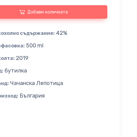
Добави количката
42%
кохолно съдържание:
500 ml
зфасовка:
2019
колта:
бутилка
д:
Чачанска Лепотица
анд:
България
оизход: