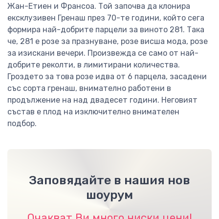
Жан-Етиен и Франсоа. Той започва да клонира
ексклузивен Гренаш през 70-те години, който сега
формира най-добрите парцели за виното 281. Така
че, 281 е розе за празнуване, розе висша мода, розе
за изискани вечери. Произвежда се само от най-
добрите реколти, в лимитирани количества.
Гроздето за това розе идва от 6 парцела, засадени
със сорта гренаш, внимателно работени в
продължение на над двадесет години. Неговият
състав е плод на изключително внимателен
подбор.
Заповядайте в нашия нов
шоурум
Очакват Ви много ниски цени!