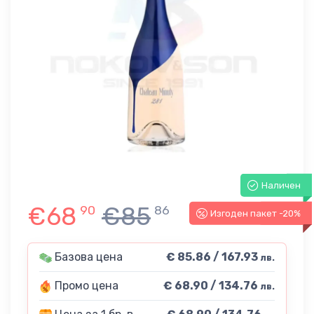
Наличен
€68
€85
90
86
Изгоден пакет -20%
-20%
Базова цена
€ 85.86 / 167.93
лв.
Промо цена
€ 68.90 / 134.76
лв.