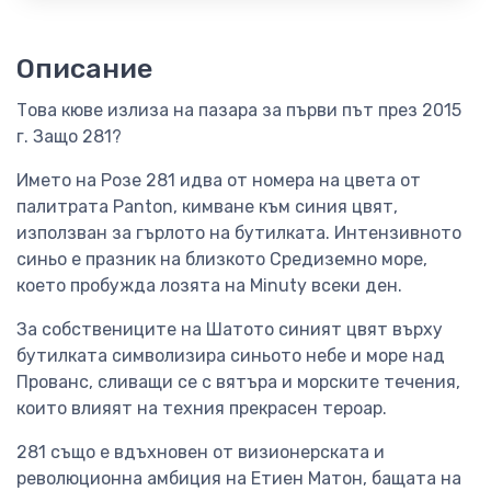
Описание
Това кюве излиза на пазара за първи път през 2015
г. Защо 281?
Името на Розе 281 идва от номера на цвета от
палитрата Panton, кимване към синия цвят,
използван за гърлото на бутилката. Интензивното
синьо е празник на близкото Средиземно море,
което пробужда лозята на Minuty всеки ден.
За собствениците на Шатото синият цвят върху
бутилката символизира синьото небе и море над
Прованс, сливащи се с вятъра и морските течения,
които влияят на техния прекрасен тероар.
281 също е вдъхновен от визионерската и
революционна амбиция на Етиен Матон, бащата на