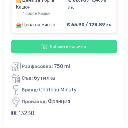
Цена за 1 бр. в
€ 68.90 / 134.76
Кашон
лв.
1 броя в Кашон
Цена на място
€ 65.90 / 128.89
лв.
Добави в количка
750 ml
Разфасовка:
бутилка
Съд:
Château Minuty
Бранд:
Франция
Произход:
13230