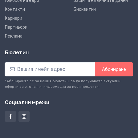
Алкохол на едро
Защита на личните данни
Контакти
Бисквитки
Кариери
Партньори
Реклама
Бюлетин
Абониране
*Абонирайте се за нашия бюлетин, за да получавате актуални
оферти за отстъпки, информация за нови продукти.
Социални мрежи