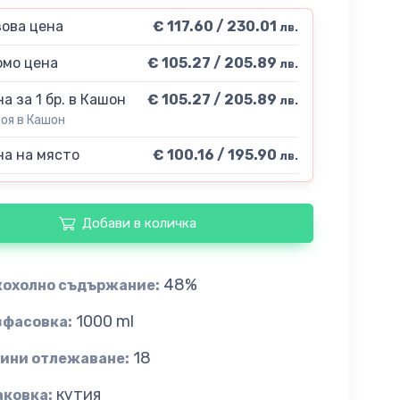
ова цена
€ 117.60 / 230.01
лв.
мо цена
€ 105.27 / 205.89
лв.
а за 1 бр. в Кашон
€ 105.27 / 205.89
лв.
роя в Кашон
а на място
€ 100.16 / 195.90
лв.
Добави в количка
48%
кохолно съдържание:
1000 ml
зфасовка:
18
дини отлежаване:
кутия
аковка: