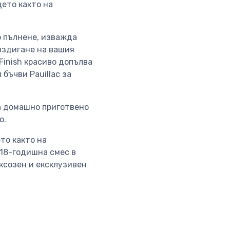
цето както на
о пълнене, изважда
 издигане на вашия
 Finish красиво допълва
ъчви Pauillac за
на домашно приготвено
о.
то както на
 18-годишна смес в
уксозен и ексклузивен