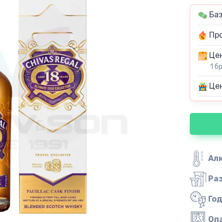
Баз
Про
Цен
1 б
Цен
Ал
Ра
Го
Оп