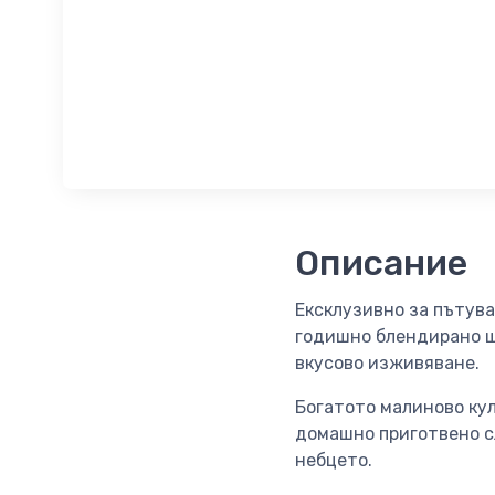
Описание
Ексклузивно за пътуван
годишно блендирано ш
вкусово изживяване.
Богатото малиново кул
домашно приготвено сл
небцето.