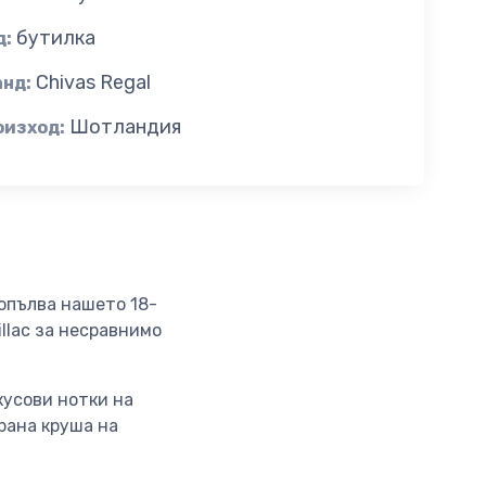
бутилка
д:
Chivas Regal
анд:
Шотландия
оизход:
 допълва нашето 18-
llac за несравнимо
кусови нотки на
рана круша на