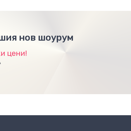
ашия нов шоурум
и цени!
А