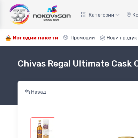
Категории
Ко
Изгодни пакети
Промоции
Нови продук
Chivas Regal Ultimate Cask C
Назад