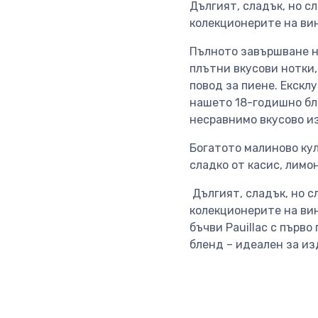
Дългият, сладък, но с
колекционерите на вин
Пълното завършване на
плътни вкусови нотки,
повод за пиене. Ексклу
нашето 18-годишно бл
несравнимо вкусово и
Богатото малиново ку
сладко от касис, лимо
Дългият, сладък, но с
колекционерите на вин
бъчви Pauillac с първ
бленд – идеален за из