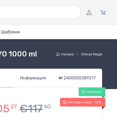
Шаблони
8YO 1000 ml
Начало
Chivas Regal
Информация
2400055389217
Наличен
Изгоден пакет -10%
-10%
05
€117
27
60