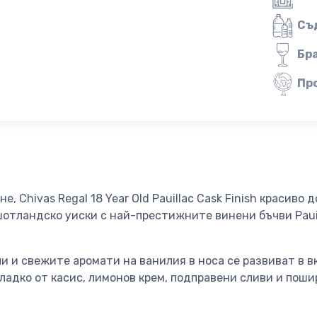
Съ
Бр
Пр
е, Chivas Regal 18 Year Old Pauillac Cask Finish красиво
отландско уиски с най-престижните винени бъчви Paui
и и свежите аромати на ванилия в носа се развиват в в
адко от касис, лимонов крем, подправени сливи и поши