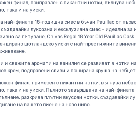
ложен финал, приправлен с пикантни нотки, вълнува неб
о, така и на уиски.
 най-фината 18-годишна смес в бъчви Pauillac от първ
 създавайки луксозна и ексклузивна смес - идеална за
зивно за пътуване, Chivas Regal 18 Year Old Pauillac Cask
ендирано шотландско уиски с най-престижните винени б
зживяване.
ли и свежите аромати на ванилия се развиват в нотки 
нов крем, подправени сливи и поширана круша на небцет
ложен финал, примесен с пикантни нотки, вълнува небце
о, така и на уиски. Пълното завършване на най-фината
о пълнене, разкрива плътни вкусови нотки, създавайки л
дигане на вашето пиене на ново ниво.