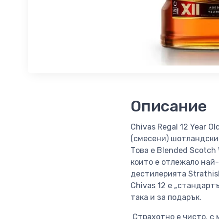
Описание
Chivas Regal 12 Year 
(смесени) шотландски 
Това е Blended Scotch
които е отлежало най-
дестилерията Strathis
Chivas 12 е „стандарт
така и за подарък.
Страхотно е чисто, с 