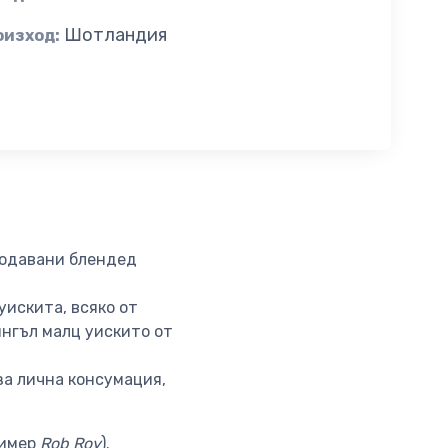
Шотландия
оизход:
продавани блендед
уискита, всяко от
ингъл малц уискито от
 за лична консумация,
ример
Rob Roy
).