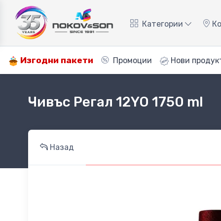
Категории
Ко
Изгодни пакети
Промоции
Нови продук
Чивъс Регал 12YO 1750 ml
Назад