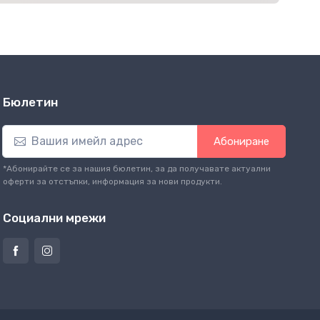
Бюлетин
Абониране
*Абонирайте се за нашия бюлетин, за да получавате актуални
оферти за отстъпки, информация за нови продукти.
Социални мрежи