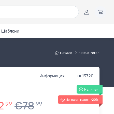
Шаблони
Начало
Чивъс Регал
Информация
13720
Наличен
Изгоден пакет -20%
-20%
2
€78
99
99