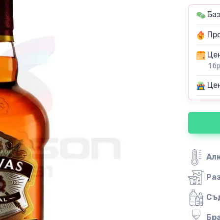
Баз
Про
Цен
1 б
Цен
Ал
Ра
Съ
Бр