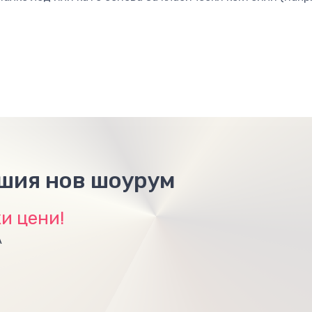
ашия нов шоурум
и цени!
А