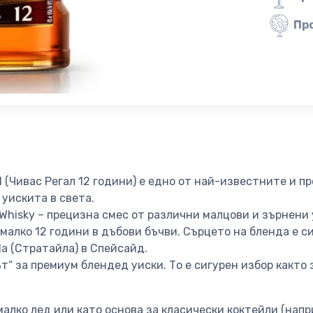
Пр
Old (Чивас Регал 12 години) е едно от най-известните и 
уискита в света.
 Whisky – прецизна смес от различни малцови и зърнени 
малко 12 години в дъбови бъчви. Сърцето на бленда е с
la (Стратайла) в Спейсайд.
ът“ за премиум блендед уиски. То е сигурен избор както
малко лед или като основа за класически коктейли (нап