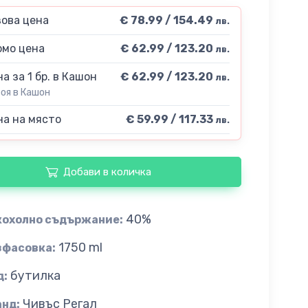
ова цена
€ 78.99 / 154.49
лв.
мо цена
€ 62.99 / 123.20
лв.
а за 1 бр. в Кашон
€ 62.99 / 123.20
лв.
роя в Кашон
а на място
€ 59.99 / 117.33
лв.
Добави в количка
40%
кохолно съдържание:
1750 ml
зфасовка:
бутилка
д:
Чивъс Регал
анд: