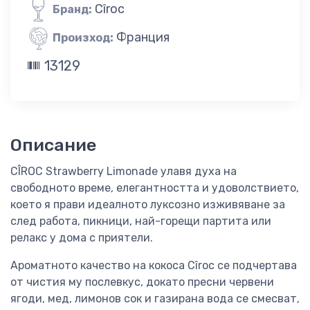
Cîroc
Бранд:
Франция
Произход:
13129
Описание
CÎROC Strawberry Limonade улавя духа на
свободното време, елегантността и удоволствието,
което я прави идеалното луксозно изживяване за
след работа, пикници, най-горещи партита или
релакс у дома с приятели.
Ароматното качество на кокоса Cîroc се подчертава
от чистия му послевкус, докато пресни червени
ягоди, мед, лимонов сок и газирана вода се смесват,