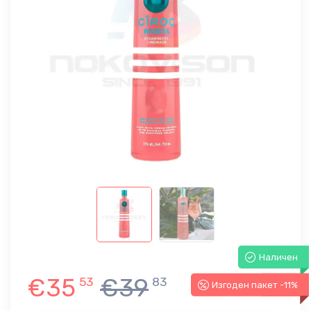
Наличен
€35
€39
53
83
Изгоден пакет -11%
-11%