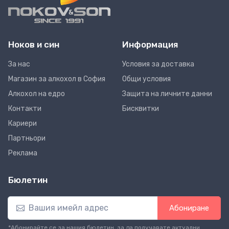
Ноков и син
Информация
За нас
Условия за доставка
Магазин за алкохол в София
Общи условия
Алкохол на едро
Защита на личните данни
Контакти
Бисквитки
Кариери
Партньори
Реклама
Бюлетин
Абониране
*Абонирайте се за нашия бюлетин, за да получавате актуални