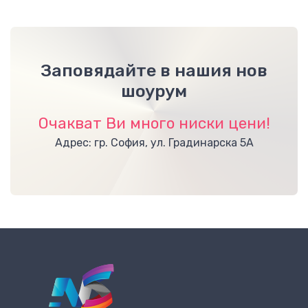
Заповядайте в нашия нов
шоурум
Очакват Ви много ниски цени!
Адрес: гр. София, ул. Градинарска 5А