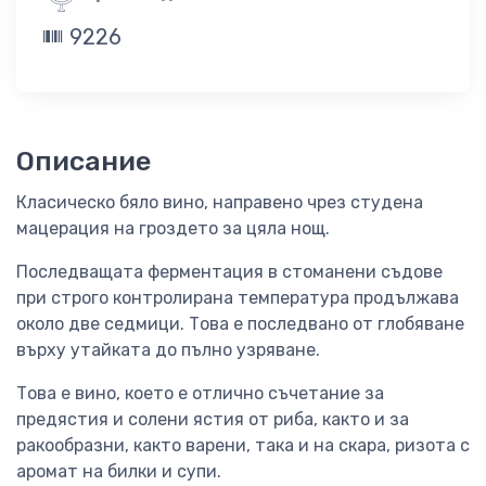
9226
Описание
Класическо бяло вино, направено чрез студена
мацерация на гроздето за цяла нощ.
Последващата ферментация в стоманени съдове
при строго контролирана температура продължава
около две седмици. Това е последвано от глобяване
върху утайката до пълно узряване.
Това е вино, което е отлично съчетание за
предястия и солени ястия от риба, както и за
ракообразни, както варени, така и на скара, ризота с
аромат на билки и супи.