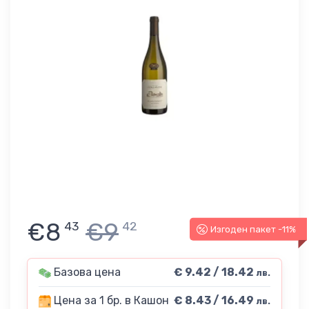
€8
€9
43
42
Изгоден пакет -11%
Базова цена
€ 9.42 / 18.42
лв.
Цена за 1 бр. в Кашон
€ 8.43 / 16.49
лв.