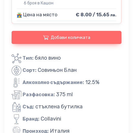
6 броя в Кашон
Цена на място
€ 8.00 / 15.65
лв.
Добави количката
бяло вино
Тип:
Совиньон Блан
Сорт:
12.5%
Алкохолно съдържание:
375 ml
Разфасовка:
стъклена бутилка
Съд:
Collavini
Бранд:
Италия
Произход: