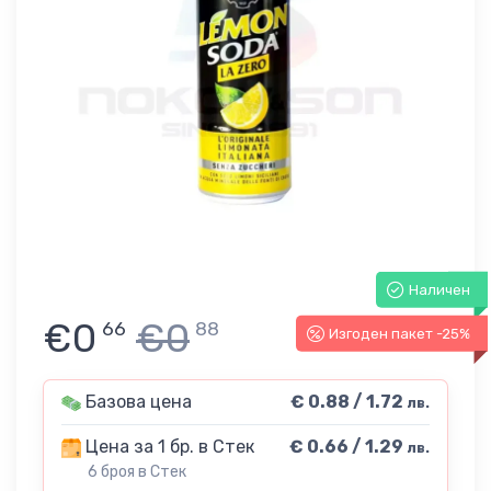
Наличен
€0
€0
66
88
Изгоден пакет -25%
Базова цена
€ 0.88 / 1.72
лв.
Цена за 1 бр. в Стек
€ 0.66 / 1.29
лв.
6 броя в Стек