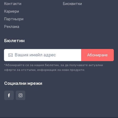
Контакти
Бисквитки
Кариери
Партньори
Реклама
Бюлетин
Абониране
*Абонирайте се за нашия бюлетин, за да получавате актуални
оферти за отстъпки, информация за нови продукти.
Социални мрежи