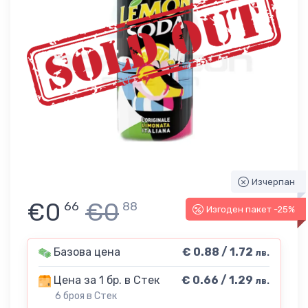
Изчерпан
€0
€0
66
88
Изгоден пакет -25%
Базова цена
€ 0.88 / 1.72
лв.
Цена за 1 бр. в Стек
€ 0.66 / 1.29
лв.
6 броя в Стек