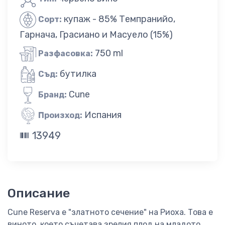
купаж - 85% Темпранийо,
Сорт:
Гарнача, Грасиано и Масуело (15%)
750 ml
Разфасовка:
бутилка
Съд:
Cune
Бранд:
Испания
Произход:
13949
Описание
Cune Reserva е "златното сечение" на Риоха. Това е
виното, което съчетава зрелия плод на младото