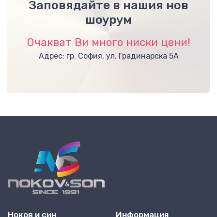
Заповядайте в нашия нов
шоурум
Очакват Ви много ниски цени!
Адрес: гр. София, ул. Градинарска 5А
Ноков и син
Информация