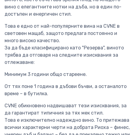
вино с елегантните нотки на дъба, но в един по-
достъпен и енергичен стил.
Това е едно от най-популярните вина на CVNE в
световен мащаб, защото предлага постоянно и
много високо качество.
За да бъде класифицирано като "Резерва", виното
трябва да отговаря на следните изисквания за
отлежаване:
Минимум 3 години общо стареене.
От тях поне 1 година в дъбови бъчви, а останалото
време – в бутилка.
CVNE обикновено надвишават тези изисквания, за
да гарантират типичния за тях мек стил.
Това е изключително надеждно вино. То притежава
всички характерни черти на добрата Риоха – финес,
умерен дъб и баланс – без да е прекалено тежко или