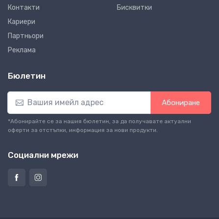
Контакти
Бисквитки
Кариери
Партньори
Реклама
Бюлетин
Абониране
*Абонирайте се за нашия бюлетин, за да получавате актуални
оферти за отстъпки, информация за нови продукти.
Социални мрежи