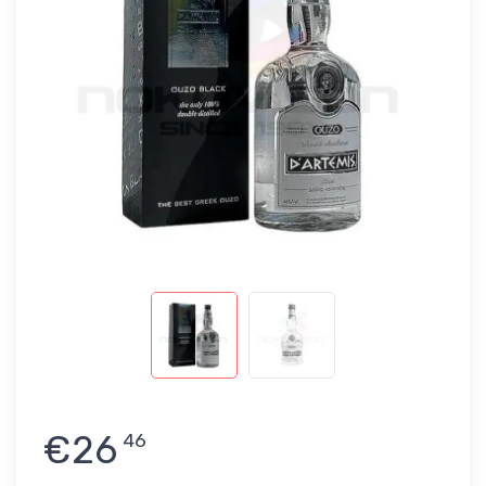
€26
46