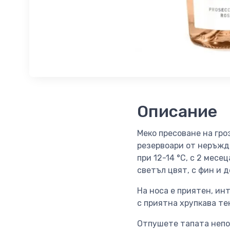
Описание
Меко пресоване на гро
резервоари от неръжд
при 12-14 °C, с 2 мес
светъл цвят, с фин и 
На носа е приятен, инт
с приятна хрупкава те
Отпушете тапата непос