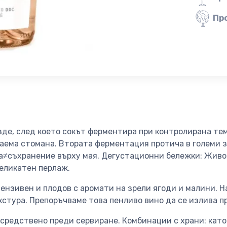
Пр
зде, след което сокът ферментира при контролирана те
аема стомана. Втората ферментация протича в големи 
еца≠съхранение върху мая. Дегустационни бележки: Живо
деликатен перлаж.
ензивен и плодов с аромати на зрели ягоди и малини. На
кстура. Препоръчваме това пенливо вино да се излива п
редствено преди сервиране. Комбинации с храни: като 