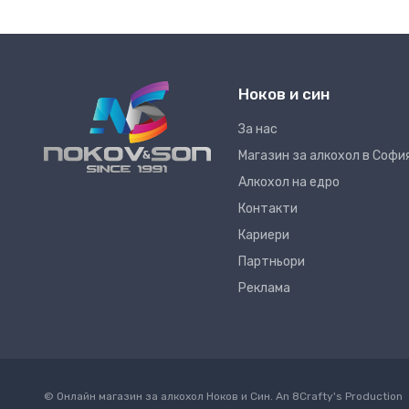
Ноков и син
За нас
Магазин за алкохол в Софи
Алкохол на едро
Контакти
Кариери
Партньори
Реклама
© Онлайн магазин за алкохол Ноков и Син. An
8Crafty
's Production