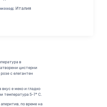
Италия
оизход:
мпература в
затворени цистерни
 розе с елегантен
 вкус е меко и гладко
ри температура 5-7° C.
аперитив, по време на