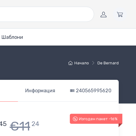
Шаблони
Начало
De Bernard
Информация
240565995620
Изгоден пакет -16%
€11
45
24