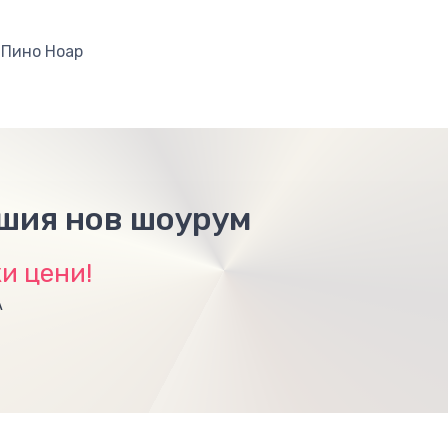
, Пино Ноар
ашия нов шоурум
и цени!
А