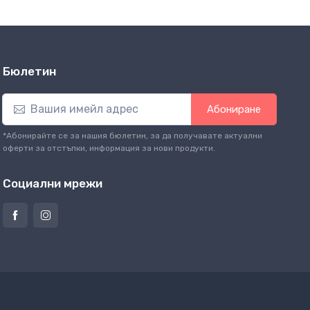
Бюлетин
Абониране
*Абонирайте се за нашия бюлетин, за да получавате актуални
оферти за отстъпки, информация за нови продукти.
Социални мрежи