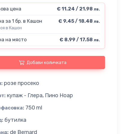
ова цена
€ 11.24 / 21.98
лв.
а за 1 бр. в Кашон
€ 9.45 / 18.48
лв.
роя в Кашон
а на място
€ 8.99 / 17.58
лв.
Добави количката
розе просеко
:
купаж - Глера, Пино Ноар
рт:
750 ml
зфасовка:
бутилка
д:
de Bernard
анд: