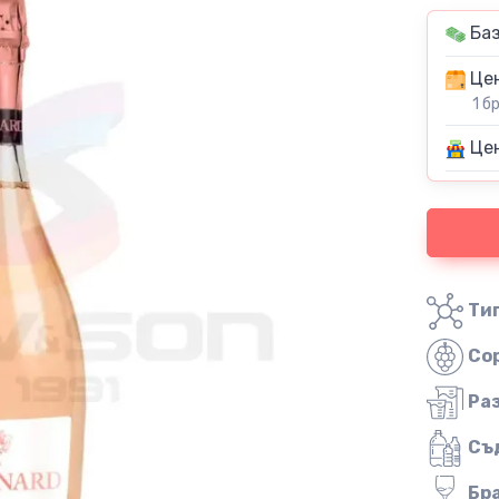
Баз
Цен
1 б
Цен
Тип
Со
Ра
Съ
Бр