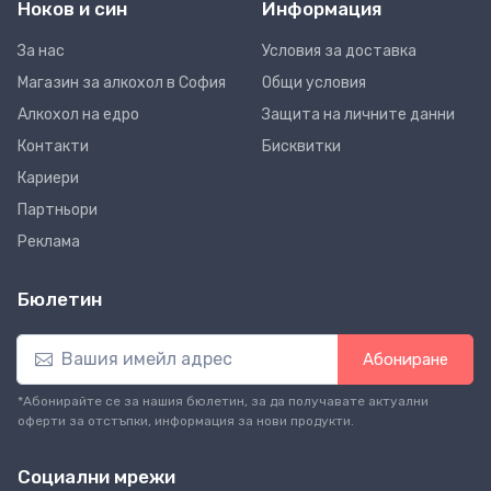
Ноков и син
Информация
За нас
Условия за доставка
Магазин за алкохол в София
Общи условия
Алкохол на едро
Защита на личните данни
Контакти
Бисквитки
Кариери
Партньори
Реклама
Бюлетин
Абониране
*Абонирайте се за нашия бюлетин, за да получавате актуални
оферти за отстъпки, информация за нови продукти.
Социални мрежи