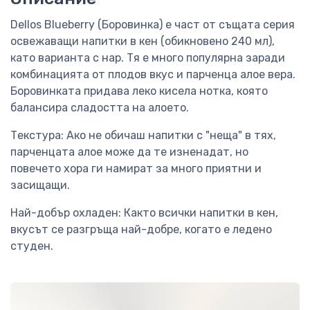
Dellos Blueberry (Боровинка) е част от същата серия
освежаващи напитки в кен (обикновено 240 мл),
като варианта с нар. Тя е много популярна заради
комбинацията от плодов вкус и парченца алое вера.
Боровинката придава леко кисела нотка, която
балансира сладостта на алоето.
Текстура: Ако не обичаш напитки с "неща" в тях,
парченцата алое може да те изненадат, но
повечето хора ги намират за много приятни и
засищащи.
Най-добър охладен: Както всички напитки в кен,
вкусът се разгръща най-добре, когато е ледено
студен.