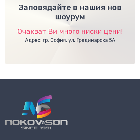
Заповядайте в нашия нов
шоурум
Очакват Ви много ниски цени!
Адрес: гр. София, ул. Градинарска 5А