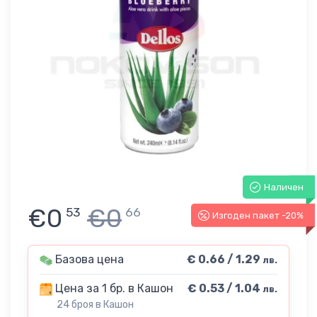
Наличен
€0
€0
53
66
Изгоден пакет -20%
Базова цена
€ 0.66 / 1.29
лв.
Цена за 1 бр. в Кашон
€ 0.53 / 1.04
лв.
24 броя в Кашон