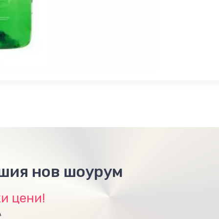
ашия нов шоурум
и цени!
А