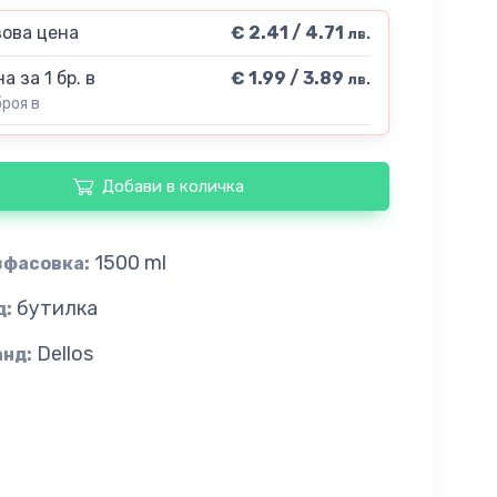
ова цена
€ 2.41 / 4.71
лв.
а за 1 бр. в
€ 1.99 / 3.89
лв.
броя в
Добави в количка
1500 ml
зфасовка:
бутилка
д:
Dellos
анд: