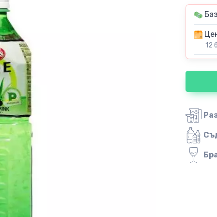
Баз
Цен
12 
Ра
Съ
Бр