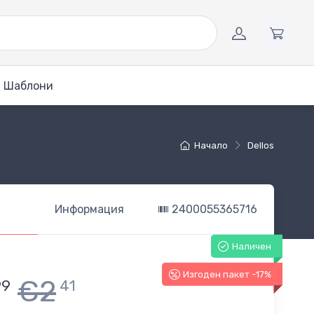
Шаблони
Начало
Dellos
Информация
2400055365716
Наличен
Изгоден пакет -17%
€2
99
41