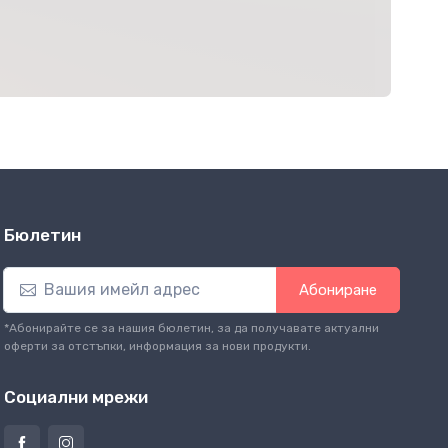
Бюлетин
Абониране
*Абонирайте се за нашия бюлетин, за да получавате актуални
оферти за отстъпки, информация за нови продукти.
Социални мрежи