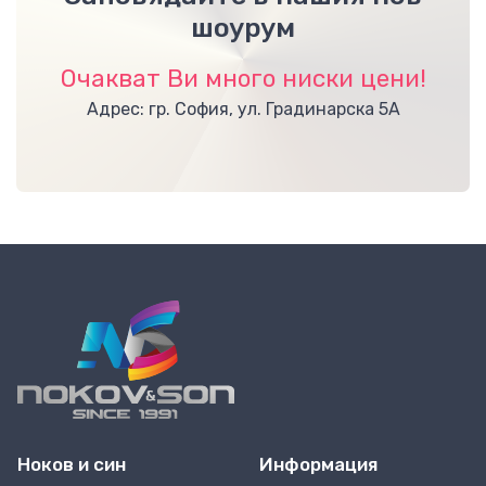
шоурум
Очакват Ви много ниски цени!
Адрес: гр. София, ул. Градинарска 5А
Ноков и син
Информация