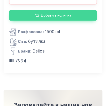
Добави в количка
1500 ml
Разфасовка:
бутилка
Съд:
Dellos
Бранд:
7994
Заповядайте в нашия нов