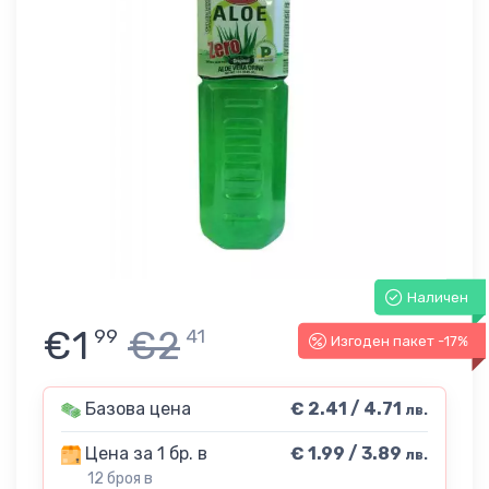
Наличен
€1
€2
99
41
Изгоден пакет -17%
Базова цена
€ 2.41 / 4.71
лв.
Цена за 1 бр. в
€ 1.99 / 3.89
лв.
12 броя в