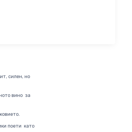
ит, силен, но
ното вино за
ковието.
ики поети като