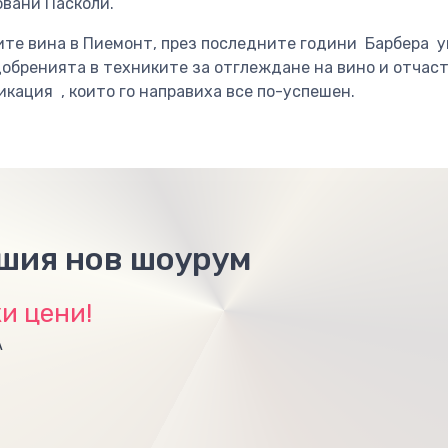
вани Пасколи.
ите вина в Пиемонт, през последните години Барбера 
добренията в техниките за отглеждане на вино и отчас
кация , които го направиха все по-успешен.
ашия нов шоурум
и цени!
А