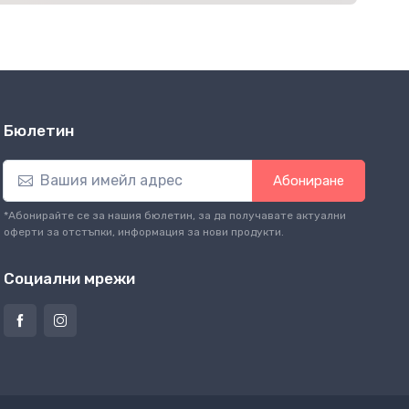
Бюлетин
Абониране
*Абонирайте се за нашия бюлетин, за да получавате актуални
оферти за отстъпки, информация за нови продукти.
Социални мрежи