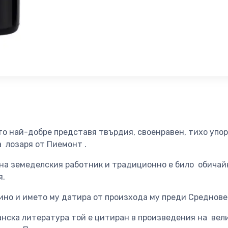
то най-добре представя твърдия, своенравен, тихо упор
 лозаря от Пиемонт .
 на земеделския работник и традиционно е било обичай
я.
ино и името му датира от произхода му преди Среднове
анска литература той е цитиран в произведения на вел