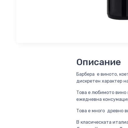
Описание
Барбера е виното, кое
дискретен характер на
Това е любимото вино
ежедневна консумаци
Това е много древно в
В класическата итали