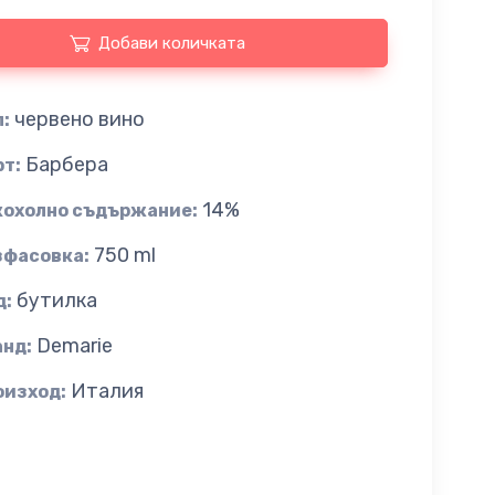
Добави количката
червено вино
:
Барбера
рт:
14%
кохолно съдържание:
750 ml
зфасовка:
бутилка
д:
Demarie
анд:
Италия
оизход: