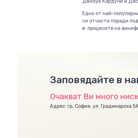
Джозуе Кардучи и Джо
Едно от най-популярн
си отчасти поради по
в процесите на винифи
Заповядайте в н
Очакват Ви много ниск
Адрес: гр. София, ул. Градинарска 5