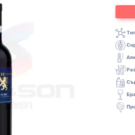
Тип
Со
Ал
Ра
Съ
Бр
Пр