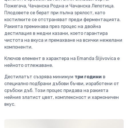
Пожегача, Чачанска Родна и Чачанска Лепотица.
Плодовете се берат при пълна зрялост, като
костилките се отстраняват преди ферментацията.
Ракията преминава през процес на двойна
дестилация в медни казани, което гарантира
чистота на вкуса и премахване на всички нежелани
компоненти.
Ключов елемент в характера на Emanda Šljivovica е
нейното отлежаване.
Дестилатът съзрява минимум
три години
в
специално подбрани дъбови бъчви, изработени от
сръбски дъб. Този процес придава на ракията
нейния златист цвят, комплексност и хармоничен
вкус.