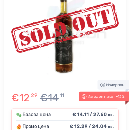
Изчерпан
€12
€14
29
11
Изгоден пакет -13%
-13%
Базова цена
€ 14.11 / 27.60
лв.
Промо цена
€ 12.29 / 24.04
лв.