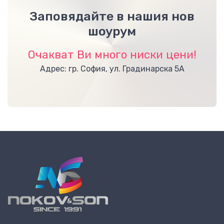
Заповядайте в нашия нов
шоурум
Очакват Ви много ниски цени!
Адрес: гр. София, ул. Градинарска 5А