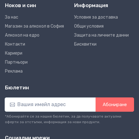
Ноков и син
Информация
За нас
Условия за доставка
Магазин за алкохол в София
Общи условия
Алкохол на едро
Защита на личните данни
Контакти
Бисквитки
Кариери
Партньори
Реклама
Бюлетин
Абониране
*Абонирайте се за нашия бюлетин, за да получавате актуални
оферти за отстъпки, информация за нови продукти.
Социални мрежи