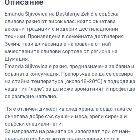
Описание
Emanda Šljivovica на Destilerije Zekić е сръбска
сливова ракия от висок клас, която съчетава
вековни традиции с модерни дестилационни
техники. Произведена в семейната дестилерия
Зекич, тази шливовица е направена от най-
качествените сливови сортове от региона на
Шумадия,
Emanda Šljivovica е ракия, предназначена за бавна и
осъзната консумация. Препоръчва се да се сервира
на стайна температура (около 18-20°C) в подходяща
чаша тип "лале", за да може ароматният ѝ профил да
се разгърне напълно.
Тя е отличен дижестив след храна, а също така се
съчетава добре със сушени меса, зрели сирена и
сръбски специалитети.
За направата на ракията се използват три от най-
ценените сръбски автохтонни сливови сорта: