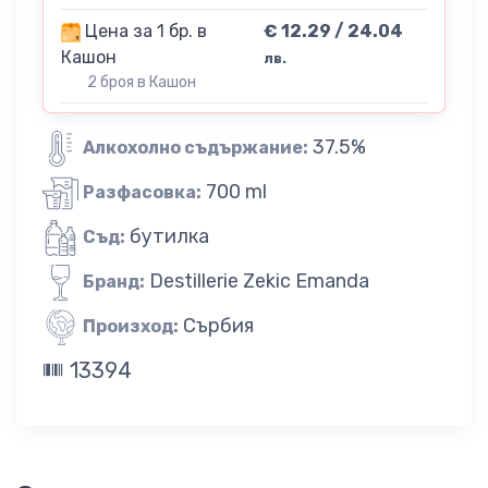
Цена за 1 бр. в
€ 12.29 / 24.04
Кашон
лв.
2 броя в Кашон
37.5%
Алкохолно съдържание:
700 ml
Разфасовка:
бутилка
Съд:
Destillerie Zekic Emanda
Бранд:
Сърбия
Произход:
13394