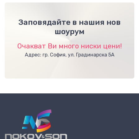
Заповядайте в нашия нов
шоурум
Очакват Ви много ниски цени!
Адрес: гр. София, ул. Градинарска 5А