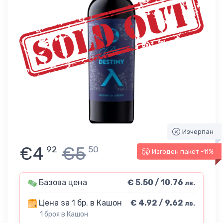
Изчерпан
€4
€5
92
50
Изгоден пакет -11%
Базова цена
€ 5.50 / 10.76
лв.
Цена за 1 бр. в Кашон
€ 4.92 / 9.62
лв.
1 броя в Кашон