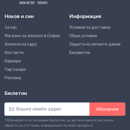
Ноков и син
Информация
За нас
Условия за доставка
Магазин за алкохол в София
Общи условия
Алкохол на едро
Защита на личните данни
Контакти
Бисквитки
Кариери
Партньори
Реклама
Бюлетин
Абониране
*Абонирайте се за нашия бюлетин, за да получавате актуални
оферти за отстъпки, информация за нови продукти.