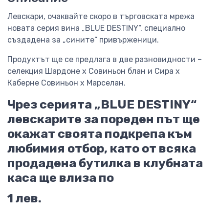
Левскари, очаквайте скоро в търговската мрежа
новата серия вина „BLUE DESTINY“, специално
създадена за „сините“ привърженици.
Продуктът ще се предлага в две разновидности –
селекция Шардоне х Совиньон блан и Сира х
Каберне Совиньон х Марселан.
Чрез серията „BLUE DESTINY“
левскарите за пореден път ще
окажат своята подкрепа към
любимия отбор, като от всяка
продадена бутилка в клубната
каса ще влиза по
1 лев.