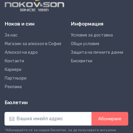
Ноков и син
Информация
За нас
Условия за доставка
Магазин за алкохол в София
Общи условия
Алкохол на едро
Защита на личните данни
Контакти
Бисквитки
Кариери
Партньори
Реклама
Бюлетин
Абониране
*Абонирайте се за нашия бюлетин, за да получавате актуални