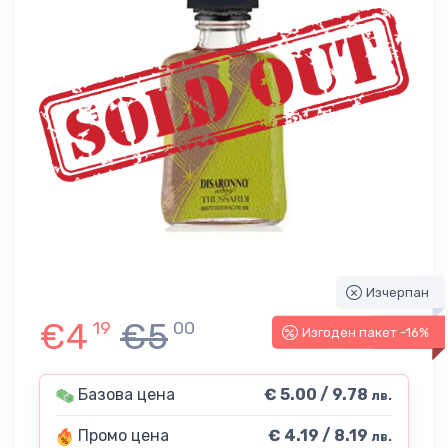
Изчерпан
€4
€5
19
00
Изгоден пакет -16%
-16%
Базова цена
€ 5.00 / 9.78
лв.
Промо цена
€ 4.19 / 8.19
лв.