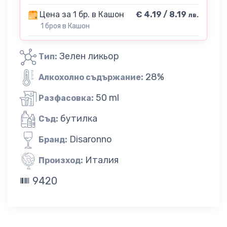
Цена за 1 бр. в Кашон
€ 4.19 / 8.19
лв.
1 броя в Кашон
Зелен ликьор
Тип:
28%
Алкохолно съдържание:
50 ml
Разфасовка:
бутилка
Съд:
Disaronno
Бранд:
Италия
Произход:
9420