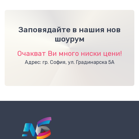
Заповядайте в нашия нов
шоурум
Очакват Ви много ниски цени!
Адрес: гр. София, ул. Градинарска 5А