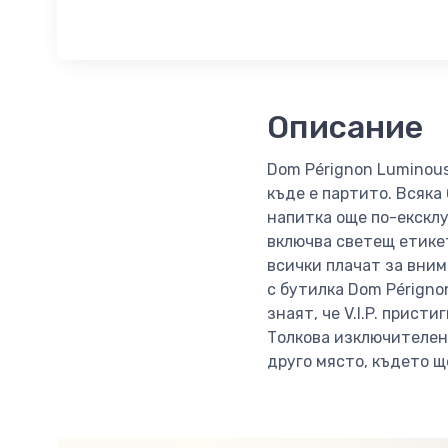
Описание
Dom Pérignon Luminous
къде е партито. Всяка
напитка още по-ексклу
включва светещ етикет,
всички плачат за вним
с бутилка Dom Périgno
знаят, че V.I.P. прист
Толкова изключителен,
друго място, където 