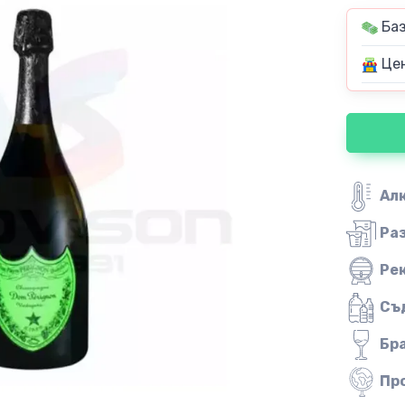
Баз
Цен
Ал
Ра
Ре
Съ
Бр
Пр