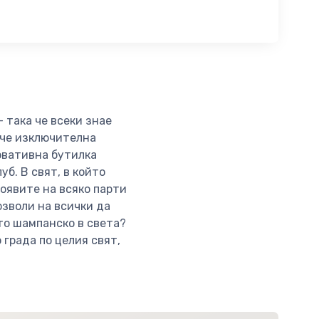
 така че всеки знае
ече изключителна
овативна бутилка
уб. В свят, в който
появите на всяко парти
озволи на всички да
ото шампанско в света?
 града по целия свят,