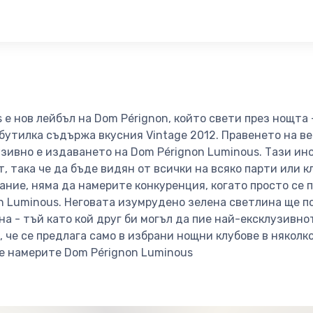
 е нов лейбъл на Dom Pérignon, който свети през нощта -
 бутилка съдържа вкусния Vintage 2012. Правенето на в
зивно е издаването на Dom Pérignon Luminous. Тази ин
 така че да бъде видян от всички на всяко парти или кл
ание, няма да намерите конкуренция, когато просто се 
n Luminous. Неговата изумрудено зелена светлина ще п
игна - тъй като кой друг би могъл да пие най-ексклузивн
 че се предлага само в избрани нощни клубове в няколко
ще намерите Dom Pérignon Luminous