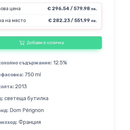
ова цена
€ 296.54 / 579.98
лв.
а на място
€ 282.23 / 551.99
лв.
Добави в количка
12.5%
кохолно съдържание:
750 ml
зфасовка:
2013
колта:
светеща бутилка
д:
Dom Pérignon
анд:
Франция
оизход: