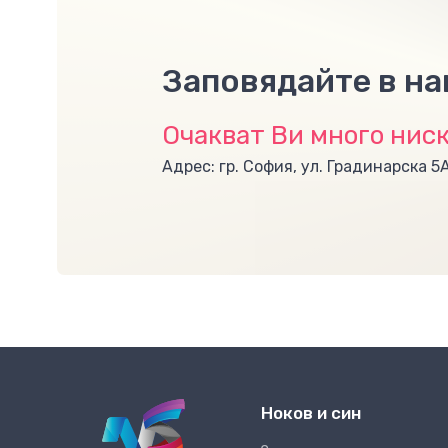
Заповядайте в н
Очакват Ви много ниск
Адрес: гр. София, ул. Градинарска 5
Ноков и син