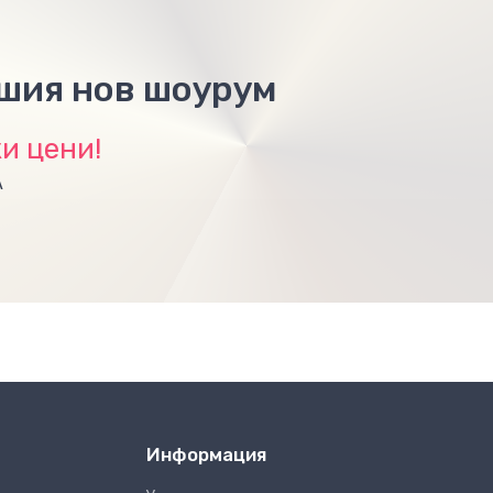
ашия нов шоурум
и цени!
А
Информация