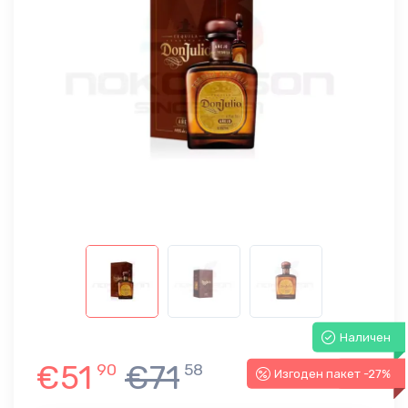
Наличен
€51
€71
90
58
Изгоден пакет -27%
-27%