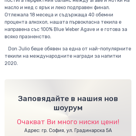
постига перфектния баланс между агаве и нотки на
масло и мед с ярък и леко подправен финал.
Отлежала 18 месеца и съдържаща 40 обемни
процента алкохол, нашата първокласна текила е
направена със 100% Blue Weber Agave и е готова за
всяко празненство.
Don Julio беше обявен за една от най-популярните
текили на международните награди за напитки
2020.
Заповядайте в нашия нов
шоурум
Очакват Ви много ниски цени!
Адрес: гр. София, ул. Градинарска 5А