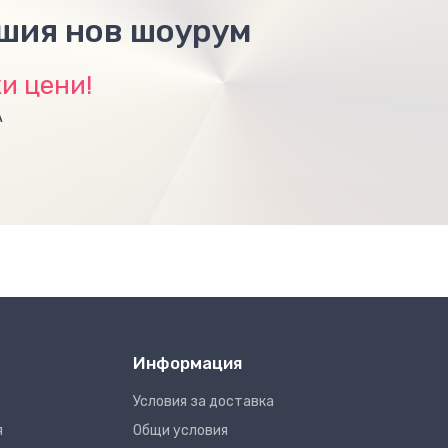
ашия нов шоурум
и цени!
А
Информация
Условия за доставка
я
Общи условия