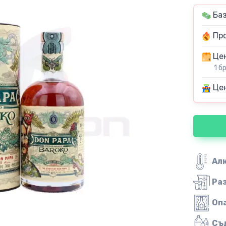
Баз
Про
Цен
1 б
Цен
Ал
Ра
Оп
Съ