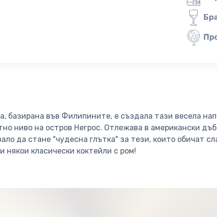
Бр
Пр
, базирана във Филипините, е създала тази весела нап
тно ниво на остров Негрос. Отлежава в американски дъб
вало да стане "чудесна глътка" за тези, които обичат сл
и някои класически коктейли с ром!