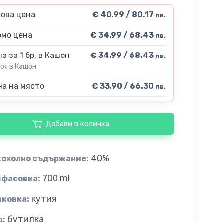
ова цена
€ 40.99 / 80.17
лв.
мо цена
€ 34.99 / 68.43
лв.
а за 1 бр. в Кашон
€ 34.99 / 68.43
лв.
роя в Кашон
а на място
€ 33.90 / 66.30
лв.
Добави в количка
40%
кохолно съдържание:
700 ml
зфасовка:
кутия
аковка:
бутилка
д: