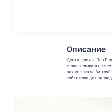
Описание
Дестилерията Don Papa
меласа, смляна на мес
захар, така че би тряб
който иска да подслад