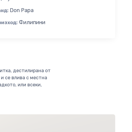
Don Papa
анд:
Филипини
оизход:
итка, дестилирана от
 и се влива с местна
адкото, или всеки,