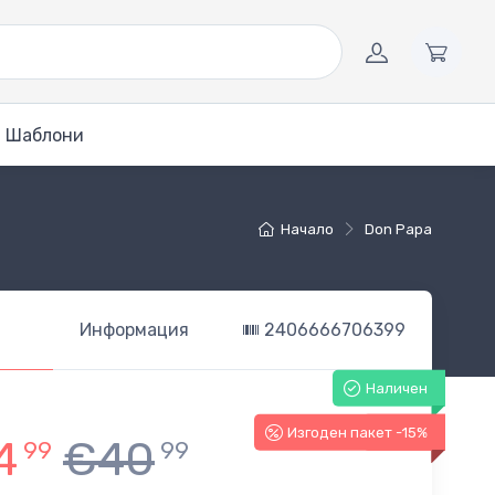
Шаблони
Начало
Don Papa
Информация
2406666706399
Наличен
Изгоден пакет -15%
-15%
4
€40
99
99