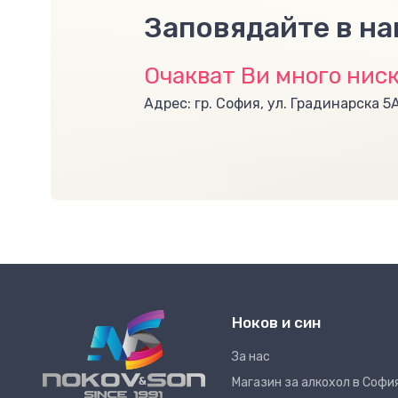
Заповядайте в н
Очакват Ви много ниск
Адрес: гр. София, ул. Градинарска 5
Ноков и син
За нас
Магазин за алкохол в Софи