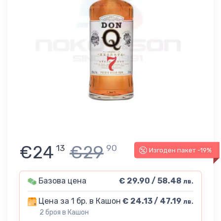
€24
€29
13
90
Изгоден пакет -19%
Базова цена
€ 29.90 / 58.48
лв.
Цена за 1 бр. в Кашон
€ 24.13 / 47.19
лв.
2 броя в Кашон