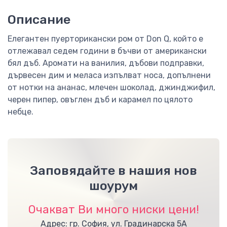
Описание
Елегантен пуерторикански ром от Don Q, който е
отлежавал седем години в бъчви от американски
бял дъб. Аромати на ванилия, дъбови подправки,
дървесен дим и меласа изпълват носа, допълнени
от нотки на ананас, млечен шоколад, джинджифил,
черен пипер, овъглен дъб и карамел по цялото
небце.
Заповядайте в нашия нов
шоурум
Очакват Ви много ниски цени!
Адрес: гр. София, ул. Градинарска 5А