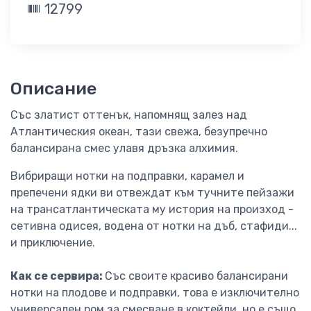
12799
Описание
Със златист оттенък, напомнящ залез над
Атлантическия океан, тази свежа, безупречно
балансирана смес улавя дръзка алхимия.
Вибриращи нотки на подправки, карамел и
препечени ядки ви отвеждат към тучните пейзажи
на трансатлантическата му история на произход -
сетивна одисея, водена от нотки на дъб, стафиди...
и приключение.
Как се сервира:
Със своите красиво балансирани
нотки на плодове и подправки, това е изключително
универсален ром за смесване в коктейли, но е също