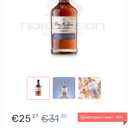
€25
€31
27
30
Изгоден пакет -19%