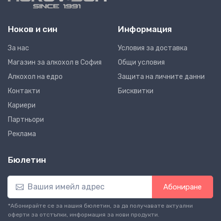
Ноков и син
Информация
За нас
Условия за доставка
Магазин за алкохол в София
Общи условия
Алкохол на едро
Защита на личните данни
Контакти
Бисквитки
Кариери
Партньори
Реклама
Бюлетин
Абониране
*Абонирайте се за нашия бюлетин, за да получавате актуални
оферти за отстъпки, информация за нови продукти.