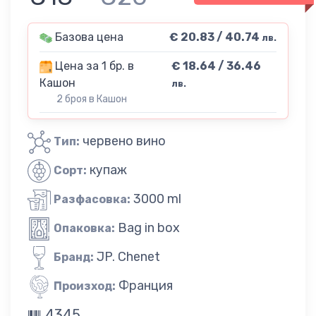
Базова цена
€ 20.83 / 40.74
лв.
Цена за 1 бр. в
€ 18.64 / 36.46
Кашон
лв.
2 броя в Кашон
червено вино
Тип:
купаж
Сорт:
3000 ml
Разфасовка:
Bag in box
Опаковка:
JP. Chenet
Бранд:
Франция
Произход:
4345