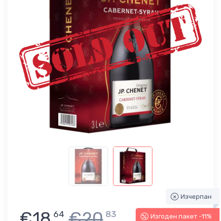
Изчерпан
€18
€20
64
83
Изгоден пакет -11%