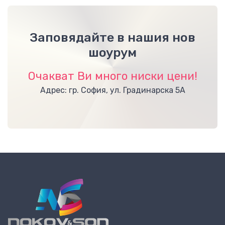
Заповядайте в нашия нов
шоурум
Очакват Ви много ниски цени!
Адрес: гр. София, ул. Градинарска 5А