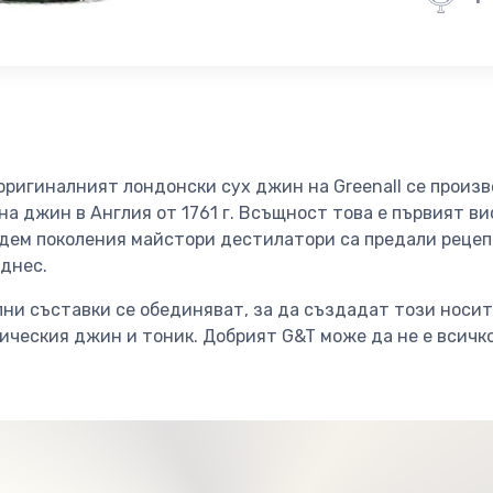
оригиналният лондонски сух джин на Greenall се произ
а джин в Англия от 1761 г. Всъщност това е първият в
дем поколения майстори дестилатори са предали рецепт
днес.
ни съставки се обединяват, за да създадат този носит
ическия джин и тоник. Добрият G&T може да не е всичко,