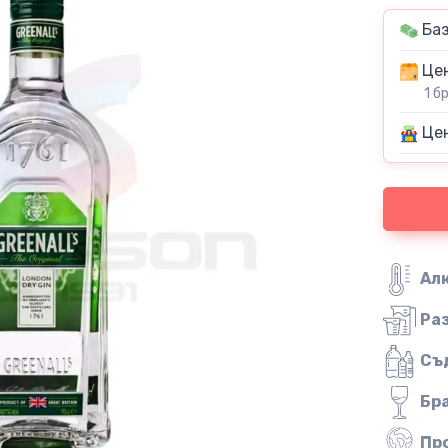
Баз
Цен
1 б
Цен
Ал
Ра
Съ
Бр
Пр