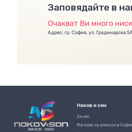
Заповядайте в н
Очакват Ви много ниск
Адрес: гр. София, ул. Градинарска 5
Ноков и син
За нас
Магазин за алкохол в Софи