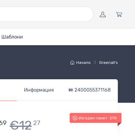
Шаблони
Начало
Greenall's
Информация
2400055371168
Изгоден пакет -21%
€12
69
27