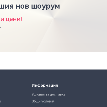
ашия нов шоурум
и цени!
А
Информация
Условия за доставка
я
Общи условия