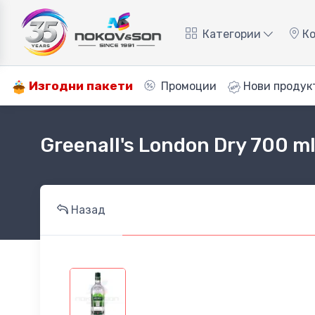
Категории
Ко
Изгодни пакети
Промоции
Нови продук
Greenall's London Dry 700 m
Назад