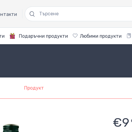
нтакти
ти
Подаръчни продукти
Любими продукти
l
Продукт
€9