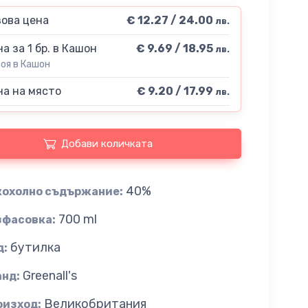
ова цена
€ 12.27 / 24.00
лв.
а за 1 бр. в Кашон
€ 9.69 / 18.95
лв.
роя в Кашон
а на място
€ 9.20 / 17.99
лв.
Добави количката
40%
кохолно съдържание:
700 ml
зфасовка:
бутилка
д:
Greenall's
анд:
Великобритания
оизход: