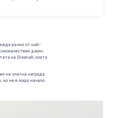
вежда ръчно от най-
исококачествен джин,
ата на Greenall, която
ел на златна награда
 но не е лошо начало.