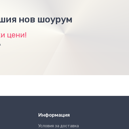
ашия нов шоурум
и цени!
А
Информация
Условия за доставка