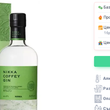
Баз
Про
Цен
1 б
Цен
Ал
Ра
Оп
Съ