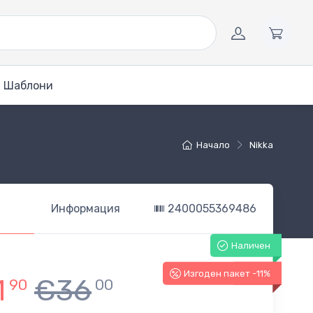
Шаблони
Начало
Nikka
Информация
2400055369486
Наличен
Изгоден пакет -11%
-11%
1
€36
90
00