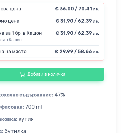
ова цена
€ 36.00 / 70.41
лв.
мо цена
€ 31.90 / 62.39
лв.
а за 1 бр. в Кашон
€ 31.90 / 62.39
лв.
роя в Кашон
а на място
€ 29.99 / 58.66
лв.
Добави в количка
47%
кохолно съдържание:
700 ml
зфасовка:
кутия
аковка:
бутилка
д: