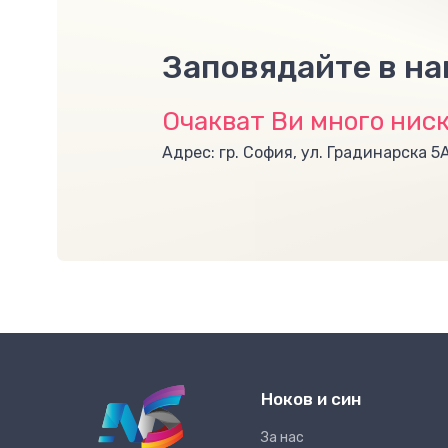
Заповядайте в н
Очакват Ви много ниск
Адрес: гр. София, ул. Градинарска 5
Ноков и син
За нас