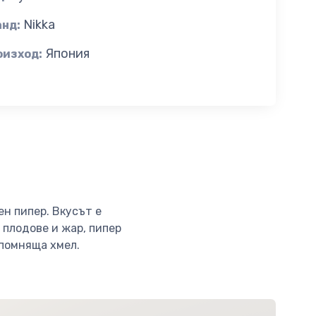
Nikka
анд:
Япония
оизход:
н пипер. Вкусът е
 плодове и жар, пипер
апомняща хмел.