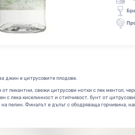
Бр
Пр
за джин е цитрусовите плодове.
от пикантни, свежи цитрусови нотки с лек ментол, чере
ен с лека киселинност и стипчивост, бунт от цитрусови
 на пелин. Финалът е дълъг с ободряваща горчивина, н