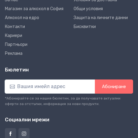
Магазин за алкохол в София
Общи условия
Алкохол на едро
Защита на личните данни
Контакти
Бисквитки
Кариери
Партньори
Реклама
Бюлетин
Абониране
*Абонирайте се за нашия бюлетин, за да получавате актуални
оферти за отстъпки, информация за нови продукти.
Социални мрежи