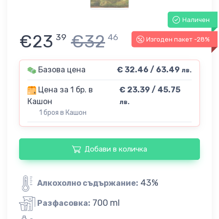
Наличен
€23
€32
39
46
Изгоден пакет -28%
Базова цена
€ 32.46 / 63.49
лв.
Цена за 1 бр. в
€ 23.39 / 45.75
Кашон
лв.
1 броя в Кашон
Добави в количка
43%
Алкохолно съдържание:
700 ml
Разфасовка: