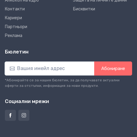
Алкохол на едро
Защита на личните данни
Контакти
Бисквитки
Кариери
Партньори
Реклама
Бюлетин
Абониране
*Абонирайте се за нашия бюлетин, за да получавате актуални
оферти за отстъпки, информация за нови продукти.
Социални мрежи