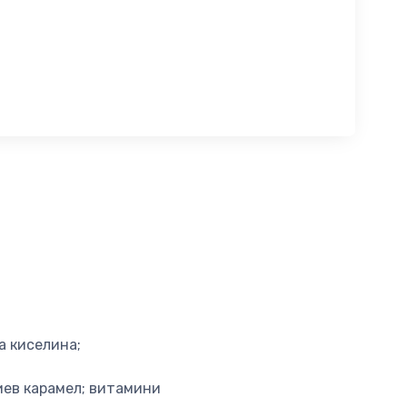
а киселина;
иев карамел; витамини