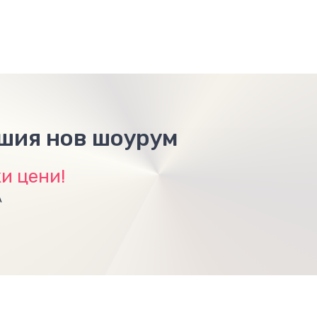
ашия нов шоурум
и цени!
А