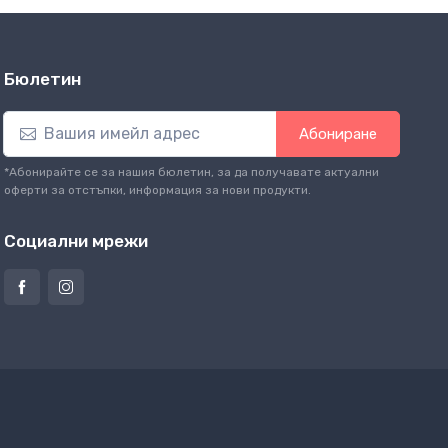
Бюлетин
Абониране
*Абонирайте се за нашия бюлетин, за да получавате актуални
оферти за отстъпки, информация за нови продукти.
Социални мрежи