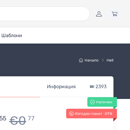
Шаблони
Начало
Hell
Информация
2393
Наличен
Изгоден пакет -29%
€0
55
77