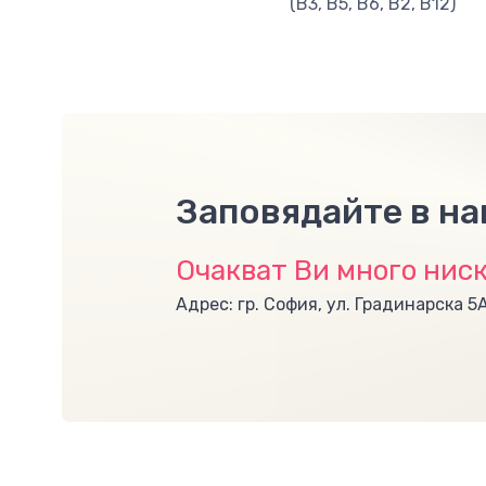
(B3, B5, В6, B2, В12)
Заповядайте в н
Очакват Ви много ниск
Адрес: гр. София, ул. Градинарска 5