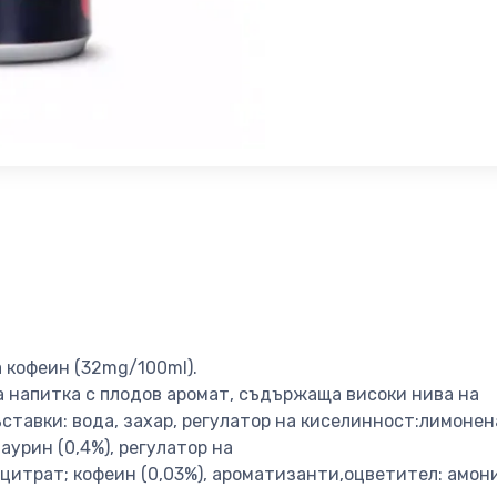
 кофеин (32mg/100ml).
а напитка с плодов аромат, съдържаща високи нива на
ставки: вода, захар, регулатор на киселинност:лимонен
аурин (0,4%), регулатор на
цитрат; кофеин (0,03%), ароматизанти,оцветител: амон