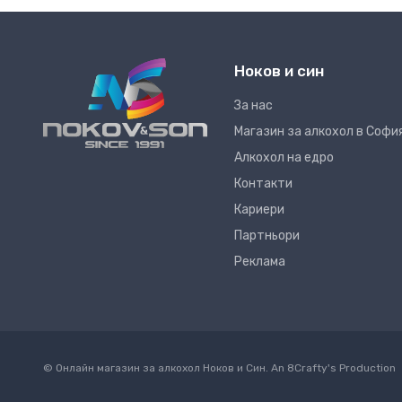
Ноков и син
За нас
Магазин за алкохол в Софи
Алкохол на едро
Контакти
Кариери
Партньори
Реклама
© Онлайн магазин за алкохол Ноков и Син. An
8Crafty
's Production