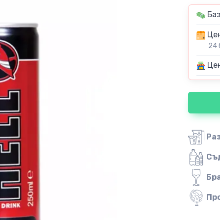
Баз
Цен
24 
Цен
Ра
Съ
Бр
Пр