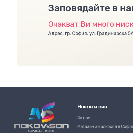
Заповядайте в н
Очакват Ви много ниск
Адрес: гр. София, ул. Градинарска 5
Ноков и син
За нас
Магазин за алкохол в Софи