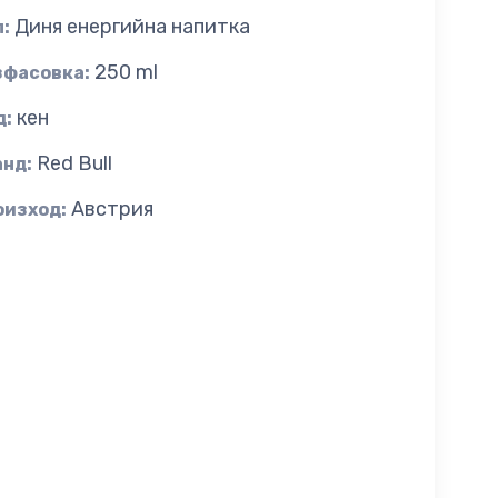
Диня енергийна напитка
:
250 ml
зфасовка:
кен
д:
Red Bull
анд:
Австрия
оизход: