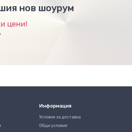
ашия нов шоурум
и цени!
А
Информация
Условия за доставка
я
Общи условия