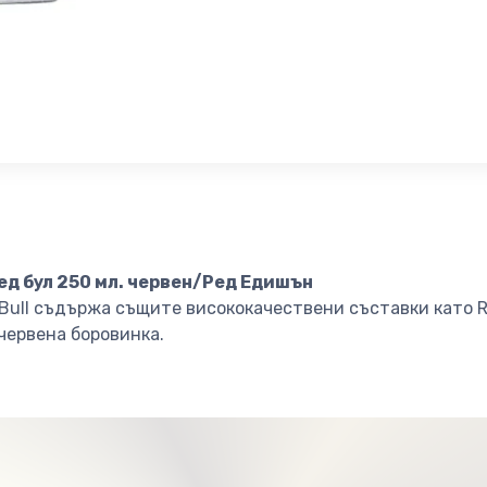
ед бул 250 мл. червен/Ред Едишън
 Bull съдържа същите висококачествени съставки като Re
червена боровинка.