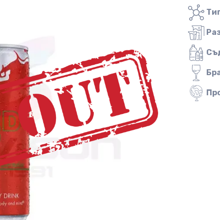
Тип
Ра
Съ
Бр
Пр