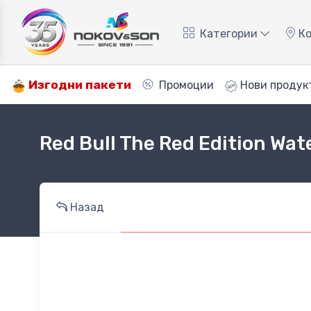
Категории
Ко
Изгодни пакети
Промоции
Нови продук
Red Bull The Red Edition Wa
Назад