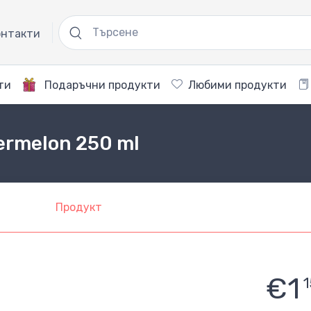
нтакти
ти
Подаръчни продукти
Любими продукти
termelon 250 ml
Продукт
€1
1