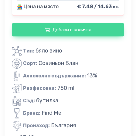
Цена на място
€ 7.48 / 14.63
лв.
Добави в количка
бяло вино
Тип:
Совиньон Блан
Сорт:
13%
Алкохолно съдържание:
750 ml
Разфасовка:
бутилка
Съд:
Find Me
Бранд:
България
Произход: