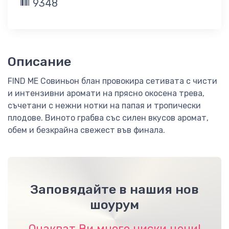
9348
Описание
FIND ME Совиньон блан провокира сетивата с чисти
и интензивни аромати на прясно окосена трева,
съчетани с нежни нотки на папая и тропически
плодове. Виното грабва със силен вкусов аромат,
обем и безкрайна свежест във финала.
Заповядайте в нашия нов
шоурум
Очакват Ви много ниски цени!