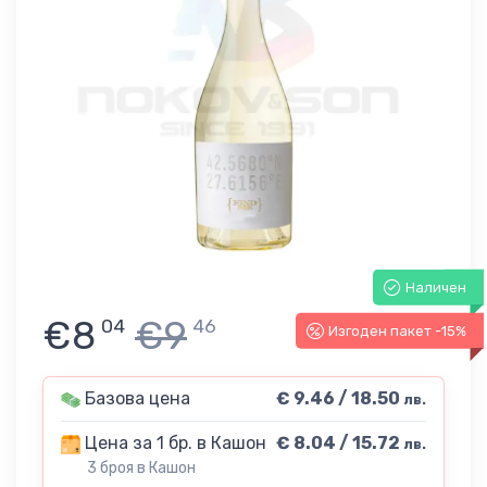
Наличен
€8
€9
04
46
Изгоден пакет -15%
Базова цена
€ 9.46 / 18.50
лв.
Цена за 1 бр. в Кашон
€ 8.04 / 15.72
лв.
3 броя в Кашон