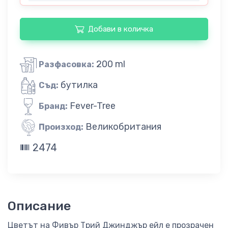
Добави в количка
200 ml
Разфасовка:
бутилка
Съд:
Fever-Tree
Бранд:
Великобритания
Произход:
2474
Описание
Цветът на Фивър Трий Джинджър ейл е прозрачен