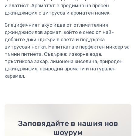
и златист. Ароматът е предимно на пресен
джинджифил с цитрусов и ароматен намек.
Специфичният вкус идва от отличителния
джинджифилов аромат, който е смес от най-
добрите джинджъри в света и поддържа
цитрусови нотки. Напитката е перфектен миксер за
тъмни питиета. Съдържа: изворна вода,
тръстикова захар, лимонена киселина, природен
джинджифил, природни аромати и натурален
карамел.
Заповядайте в нашия нов
шоурум