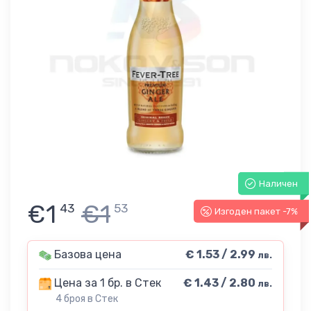
Наличен
€1
€1
43
53
Изгоден пакет -7%
Базова цена
€ 1.53 / 2.99
лв.
Цена за 1 бр. в Стек
€ 1.43 / 2.80
лв.
4 броя в Стек