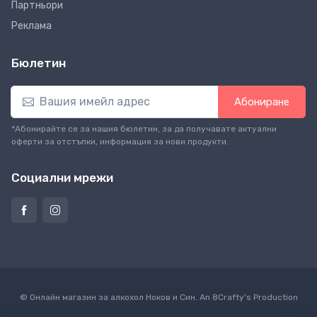
Партньори
Реклама
Бюлетин
Абониране
*Абонирайте се за нашия бюлетин, за да получавате актуални
оферти за отстъпки, информация за нови продукти.
Социални мрежи
© Онлайн магазин за алкохол Ноков и Син. An
8Crafty
's Production