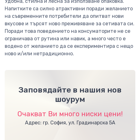
Удобна, стилна и лесна за използване опаковка.
Напитките са силно атрактивни поради желанието
на съвременните потребители да опитват нови
вкусове и търсят ново преживяване за сетивата си.
Поради това поведението на консуматорите не се
ограничава от рутина или навик, а много често е
водено от желанието да се експериментира с нещо
ново и/или нетрадиционно.
Заповядайте в нашия нов
шоурум
Очакват Ви много ниски цени!
Адрес: гр. София, ул. Градинарска 5А