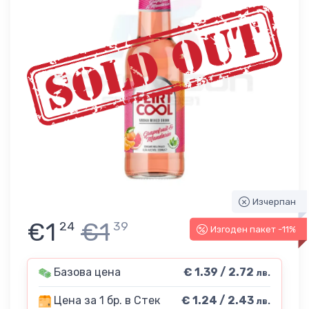
Изчерпан
€1
€1
24
39
Изгоден пакет -11%
Базова цена
€ 1.39 / 2.72
лв.
Цена за 1 бр. в Стек
€ 1.24 / 2.43
лв.