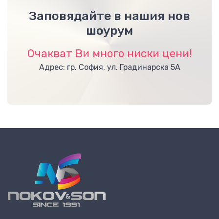
Заповядайте в нашия нов
шоурум
Очакват Ви много ниски цени!
Адрес: гр. София, ул. Градинарска 5А