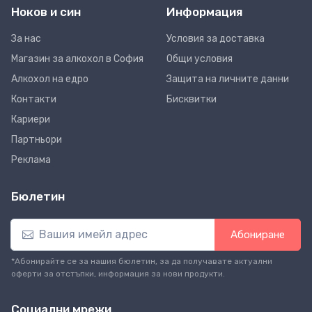
Ноков и син
Информация
За нас
Условия за доставка
Магазин за алкохол в София
Общи условия
Алкохол на едро
Защита на личните данни
Контакти
Бисквитки
Кариери
Партньори
Реклама
Бюлетин
Абониране
*Абонирайте се за нашия бюлетин, за да получавате актуални
оферти за отстъпки, информация за нови продукти.
Социални мрежи