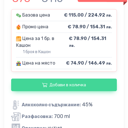
Базова цена
€ 115.00 / 224.92
лв.
Промо цена
€ 78.90 / 154.31
лв.
Цена за 1 бр. в
€ 78.90 / 154.31
Кашон
лв.
1 броя в Кашон
Цена на място
€ 74.90 / 146.49
лв.
Добави в количка
45%
Алкохолно съдържание:
700 ml
Разфасовка:
кутия