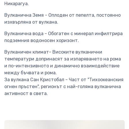
Никарагуа.
Вулканична Земя - Оплоден от пепелта, постоянно
изхвърляна от вулкана.
Вулканична вода - Обогатен с минерал инфилтрира
подземния водоносен хоризонт.
Вулканичен климат- Високите вулканични
температури допринасят за изпаряването на рома
и по-интензивното и динамично взаимодействие
между бъчвата и рома.
За вулкана Сан Кристобал - Част от "Тихоокеанския
огнен пръстен", регионът с най-голяма вулканична
активност в света.