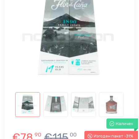
Наличен
€78
€115
90
00
Изгоден пакет -31%
-31%