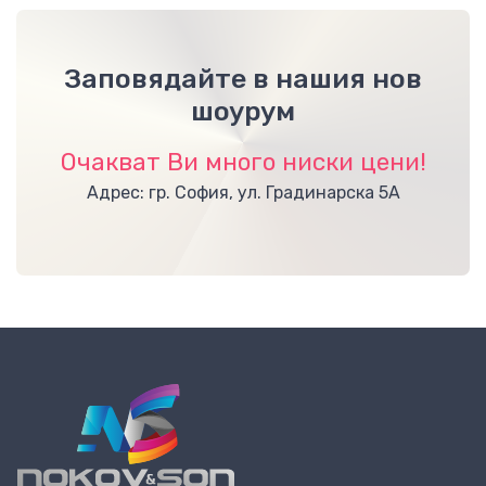
Заповядайте в нашия нов
шоурум
Очакват Ви много ниски цени!
Адрес: гр. София, ул. Градинарска 5А