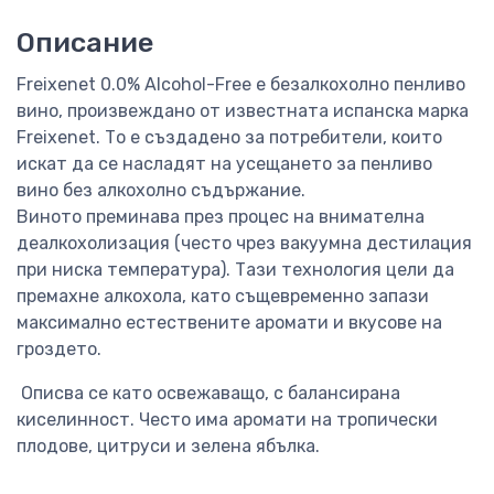
Описание
Freixenet 0.0% Alcohol-Free е безалкохолно пенливо
вино, произвеждано от известната испанска марка
Freixenet. То е създадено за потребители, които
искат да се насладят на усещането за пенливо
вино без алкохолно съдържание.
Виното преминава през процес на внимателна
деалкохолизация (често чрез вакуумна дестилация
при ниска температура). Тази технология цели да
премахне алкохола, като същевременно запази
максимално естествените аромати и вкусове на
гроздето.
Описва се като освежаващо, с балансирана
киселинност. Често има аромати на тропически
плодове, цитруси и зелена ябълка.