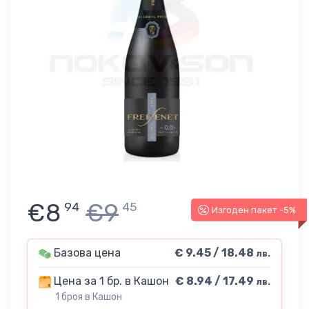
€8
€9
94
45
Изгоден пакет -5%
Базова цена
€ 9.45 / 18.48
лв.
Цена за 1 бр. в Кашон
€ 8.94 / 17.49
лв.
1 броя в Кашон