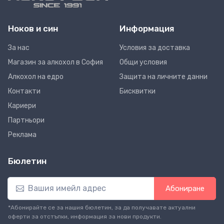
Ноков и син
Информация
За нас
Условия за доставка
Магазин за алкохол в София
Общи условия
Алкохол на едро
Защита на личните данни
Контакти
Бисквитки
Кариери
Партньори
Реклама
Бюлетин
Абониране
*Абонирайте се за нашия бюлетин, за да получавате актуални
оферти за отстъпки, информация за нови продукти.